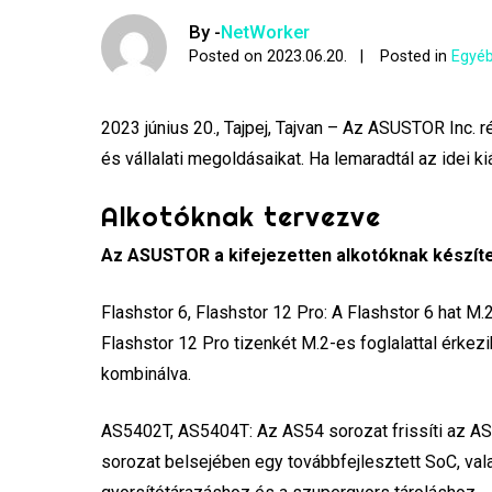
By -
NetWorker
Posted on
2023.06.20.
Posted in
Egyéb
2023 június 20., Tajpej, Tajvan – Az ASUSTOR Inc.
és vállalati megoldásaikat. Ha lemaradtál az idei 
Alkotóknak tervezve
Az ASUSTOR a kifejezetten alkotóknak készítet
Flashstor 6, Flashstor 12 Pro: A Flashstor 6 hat M.
Flashstor 12 Pro tizenkét M.2-es foglalattal érk
kombinálva.
AS5402T, AS5404T: Az AS54 sorozat frissíti az AS5
sorozat belsejében egy továbbfejlesztett SoC, va