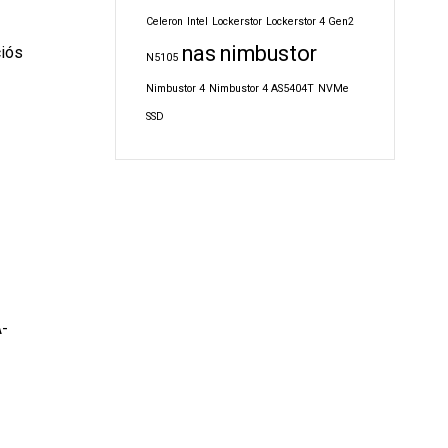
Celeron
Intel
Lockerstor
Lockerstor 4 Gen2
nas
nimbustor
ciós
N5105
Nimbustor 4
Nimbustor 4 AS5404T
NVMe
SSD
A-