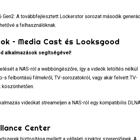
6 Gen2: A továbbfejlesztett Lockerstor sorozat második generá
hetővé a felhasználóknak.
sok – Media Cast és Looksgood
od alkalmazások segítségével!
lését a NAS-ról a webböngészőre, így a videók letöltés nélkül
s felbontású filmekről, TV-sorozatokról, vagy akár felvett TV-
k köszönhetően.
kalmazás videókat streameljen a NAS-ról egy kompatibilis DLN
illance Center
dszerek biztosítása mellett a vállalati szektor szereplőinek. A