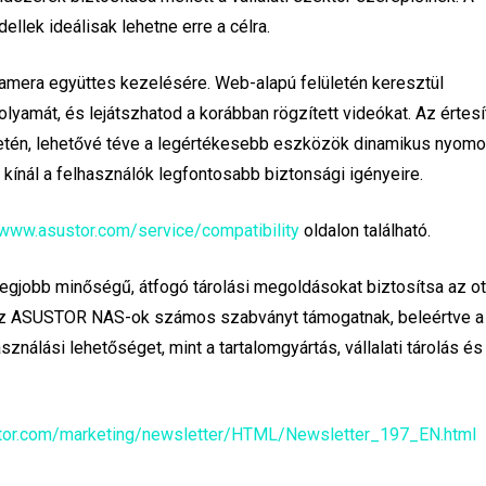
llek ideálisak lehetne erre a célra.
amera együttes kezelésére. Web-alapú felületén keresztül
yamát, és lejátszhatod a korábban rögzített videókat. Az értesí
setén, lehetővé téve a legértékesebb eszközök dinamikus nyom
kínál a felhasználók legfontosabb biztonsági igényeire.
/www.asustor.com/service/compatibility
oldalon található.
egjobb minőségű, átfogó tárolási megoldásokat biztosítsa az ot
 Az ASUSTOR NAS-ok számos szabványt támogatnak, beleértve a
asználási lehetőséget, mint a tartalomgyártás, vállalati tárolás é
tor.com/marketing/newsletter/HTML/Newsletter_197_EN.html