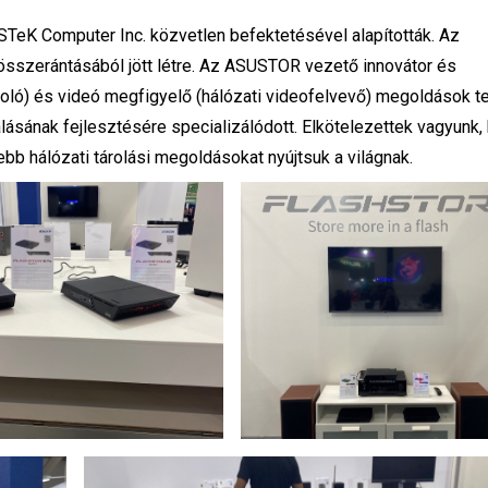
STeK Computer Inc. közvetlen befektetésével alapították. Az
szerántásából jött létre. Az ASUSTOR vezető innovátor és
 tároló) és videó megfigyelő (hálózati videofelvevő) megoldások te
lásának fejlesztésére specializálódott. Elkötelezettek vagyunk,
ebb hálózati tárolási megoldásokat nyújtsuk a világnak.