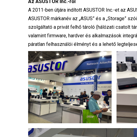
Az ASUSTOR Inc.-ről
A 2011-ben útjára indított ASUSTOR Inc.-et az ASU
ASUSTOR márkanév az „ASUS” és a „Storage” szóös
szolgáltató a privát felhő tároló (hálózati csatolt
valamint firmware, hardver és alkalmazások integrá
páratlan felhasználói élményt és a lehető legteljes