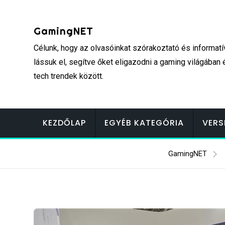
Skip
to
GamingNET
content
Célunk, hogy az olvasóinkat szórakoztató és informatí
lássuk el, segítve őket eligazodni a gaming világában 
tech trendek között.
KEZDŐLAP
EGYÉB KATEGÓRIA
VERS
GamingNET