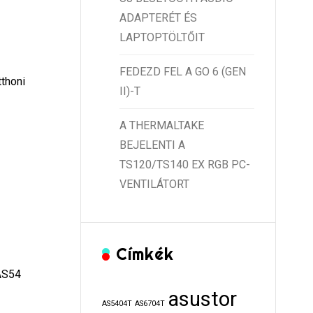
ADAPTERÉT ÉS
LAPTOPTÖLTŐIT
FEDEZD FEL A GO 6 (GEN
tthoni
II)-T
!
A THERMALTAKE
BEJELENTI A
TS120/TS140 EX RGB PC-
VENTILÁTORT
Címkék
 AS54
asustor
AS5404T
AS6704T