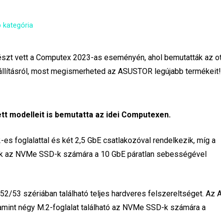
 kategória
 részt vett a Computex 2023-as eseményén, ahol bemutatták az o
kiállításról, most megismerheted az ASUSTOR legújabb termékeit
t modelleit is bemutatta az idei Computexen.
2-es foglalattal és két 2,5 GbE csatlakozóval rendelkezik, míg a
ezik az NVMe SSD-k számára a 10 GbE páratlan sebességével
2/53 szériában található teljes hardveres felszereltséget. Az
lamint négy M.2-foglalat található az NVMe SSD-k számára a