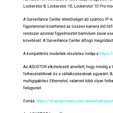
Lockerstor 8, Lockerstor 10, Lockerstor 10 Pro mode
A Surveillance Center lehetőséget ad számos IP-k
figyelemmel kísérheted az összes kamera élő hírfol
rendszer azonnal figyelmeztet bármilyen zavar e
követését. A Surveillance Center átfogó megoldást 
A kompatibilis modellek részletes listája a
https:/
Az ASUSTOR elkötelezett amellett, hogy mindig a l
felhasználóknak és a vállalkozásoknak egyaránt.
multigigabites Ethernetet, valamint több olyan felh
felügyelet.
Forrás:
https://s3.amazonaws.com/download.asus