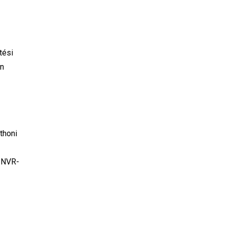
tési
on
thoni
s NVR-