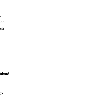
.
den.
ati
tható.
gy