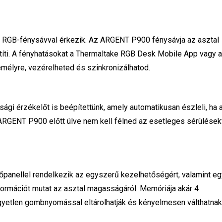
 RGB-fénysávval érkezik. Az ARGENT P900 fénysávja az asztal
vetíti. A fényhatásokat a Thermaltake RGB Desk Mobile App vagy 
mélyre, vezérelheted és szinkronizálhatod.
gi érzékelőt is beépítettünk, amely automatikusan észleli, ha 
ARGENT P900 előtt ülve nem kell félned az esetleges sérülések
panellel rendelkezik az egyszerű kezelhetőségért, valamint eg
információt mutat az asztal magasságáról. Memóriája akár 4
 egyetlen gombnyomással eltárolhatják és kényelmesen válthatnak