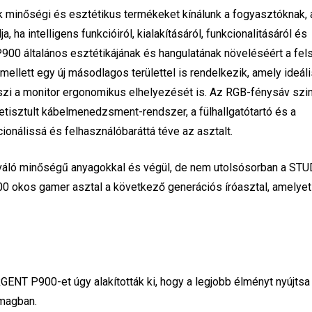
k minőségi és esztétikus termékeket kínálunk a fogyasztóknak, 
a intelligens funkcióiról, kialakításáról, funkcionalitásáról és
900 általános esztétikájának és hangulatának növeléséért a fel
ellett egy új másodlagos területtel is rendelkezik, amely ideáli
szi a monitor ergonomikus elhelyezését is. Az RGB-fénysáv szi
etisztult kábelmenedzsment-rendszer, a fülhallgatótartó és a
cionálissá és felhasználóbaráttá téve az asztalt.
 kiváló minőségű anyagokkal és végül, de nem utolsósorban a STU
 okos gamer asztal a következő generációs íróasztal, amelyet 
ENT P900-et úgy alakították ki, hogy a legjobb élményt nyújtsa
omagban.