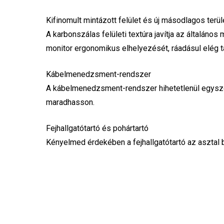
Kifinomult mintázott felület és új másodlagos terül
A karbonszálas felületi textúra javítja az általáno
monitor ergonomikus elhelyezését, ráadásul elég t
Kábelmenedzsment-rendszer
A kábelmenedzsment-rendszer hihetetlenül egyszer
maradhasson.
Fejhallgatótartó és pohártartó
Kényelmed érdekében a fejhallgatótartó az asztal ba