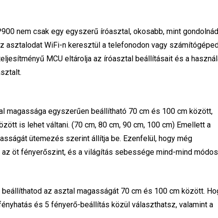
P900 nem csak egy egyszerű íróasztal, okosabb, mint gondolnád
z asztalodat WiFi-n keresztül a telefonodon vagy számítógépe
teljesítményű MCU eltárolja az íróasztal beállításait és a használ
sztalt.
l magassága egyszerűen beállítható 70 cm és 100 cm között,
tt is lehet váltani. (70 cm, 80 cm, 90 cm, 100 cm) Emellett a
gasságát ütemezés szerint állítja be. Ezenfelül, hogy még
 az öt fényerőszint, és a világítás sebessége mind-mind módosí
 beállíthatod az asztal magasságát 70 cm és 100 cm között. Ho
ényhatás és 5 fényerő-beállítás közül választhatsz, valamint a