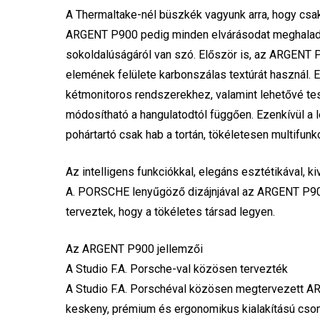
A Thermaltake-nél büszkék vagyunk arra, hogy csa
ARGENT P900 pedig minden elvárásodat meghaladja, h
sokoldalúságáról van szó. Először is, az ARGENT P
elemének felülete karbonszálas textúrát használ. Em
kétmonitoros rendszerekhez, valamint lehetővé te
módosítható a hangulatodtól függően. Ezenkívül a l
pohártartó csak hab a tortán, tökéletesen multifunk
Az intelligens funkciókkal, elegáns esztétikával,
A. PORSCHE lenyűgöző dizájnjával az ARGENT P900
terveztek, hogy a tökéletes társad legyen.
Az ARGENT P900 jellemzői
A Studio F.A. Porsche-val közösen tervezték
A Studio F.A. Porschéval közösen megtervezett ARG
keskeny, prémium és ergonomikus kialakítású cs