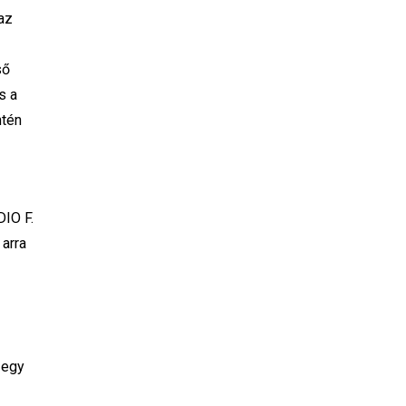
az
ső
s a
ntén
DIO F.
arra
 egy