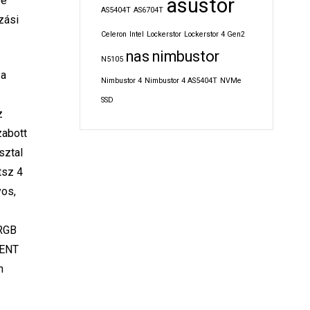
asustor
be
AS5404T
AS6704T
zási
Celeron
Intel
Lockerstor
Lockerstor 4 Gen2
nas
nimbustor
N5105
 a
Nimbustor 4
Nimbustor 4 AS5404T
NVMe
SSD
z
zabott
sztal
tsz 4
yos,
 RGB
GENT
n