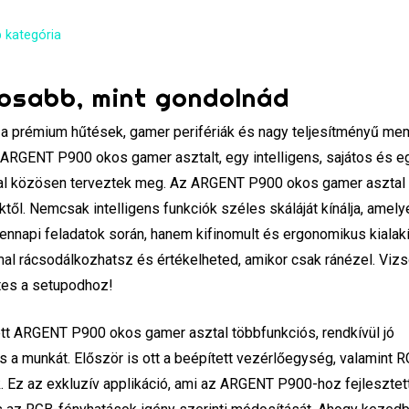
 kategória
kosabb, mint gondolnád
, a prémium hűtések, gamer perifériák és nagy teljesítményű me
RGENT P900 okos gamer asztalt, egy intelligens, sajátos és e
val közösen terveztek meg. Az ARGENT P900 okos gamer asztal
től. Nemcsak intelligens funkciók széles skáláját kínálja, amely
napi feladatok során, hanem kifinomult és ergonomikus kialak
al rácsodálkozhatsz és értékelheted, amikor csak ránézel. Vizs
etes a setupodhoz!
t ARGENT P900 okos gamer asztal többfunkciós, rendkívül jó
s a munkát. Először is ott a beépített vezérlőegység, valamint 
Ez az exkluzív applikáció, ami az ARGENT P900-hoz fejlesztet