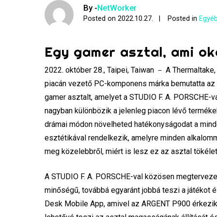
By -
NetWorker
Posted on
2022.10.27.
Posted in
Egyéb
Egy gamer asztal, ami o
2022. október 28., Taipei, Taiwan － A Thermaltake
piacán vezető PC-komponens márka bemutatta az A
gamer asztalt, amelyet a STUDIO F. A. PORSCHE-
nagyban különbözik a jelenleg piacon lévő termékek
drámai módon növelheted hatékonyságodat a minden
esztétikával rendelkezik, amelyre minden alkalomm
meg közelebbről, miért is lesz ez az asztal tökél
A STUDIO F. A. PORSCHE-val közösen megtervezet
minőségű, továbbá egyaránt jobbá teszi a játékot é
Desk Mobile App, amivel az ARGENT P900 érkezik. 