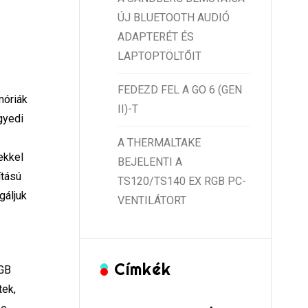
ÚJ BLUETOOTH AUDIÓ
ADAPTERÉT ÉS
LAPTOPTÖLTŐIT
FEDEZD FEL A GO 6 (GEN
móriák
II)-T
gyedi
A THERMALTAKE
ekkel
BEJELENTI A
ítású
TS120/TS140 EX RGB PC-
gáljuk
VENTILÁTORT
Címkék
RGB
tek,