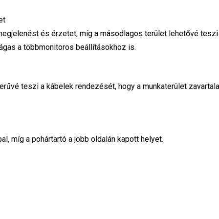
et
s megjelenést és érzetet, míg a másodlagos terület lehetővé teszi
ágas a többmonitoros beállításokhoz is.
űvé teszi a kábelek rendezését, hogy a munkaterület zavartal
l, míg a pohártartó a jobb oldalán kapott helyet.