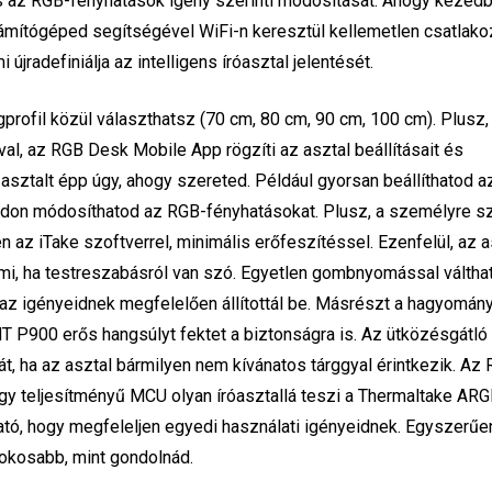
és az RGB-fényhatások igény szerinti módosítását. Ahogy kezed
zámítógéped segítségével WiFi-n keresztül kellemetlen csatlako
 újradefiniálja az intelligens íróasztal jelentését.
profil közül választhatsz (70 cm, 80 cm, 90 cm, 100 cm). Plusz,
l, az RGB Desk Mobile App rögzíti az asztal beállításait és
 asztalt épp úgy, ahogy szereted. Például gyorsan beállíthatod a
módon módosíthatod az RGB-fényhatásokat. Plusz, a személyre s
az iTake szoftverrel, minimális erőfeszítéssel. Ezenfelül, az a
almi, ha testreszabásról van szó. Egyetlen gombnyomással váltha
 az igényeidnek megfelelően állítottál be. Másrészt a hagyomán
 P900 erős hangsúlyt fektet a biztonságra is. Az ütközésgátló
t, ha az asztal bármilyen nem kívánatos tárggyal érintkezik. Az
gy teljesítményű MCU olyan íróasztallá teszi a Thermaltake AR
tó, hogy megfeleljen egyedi használati igényeidnek. Egyszerűe
okosabb, mint gondolnád.