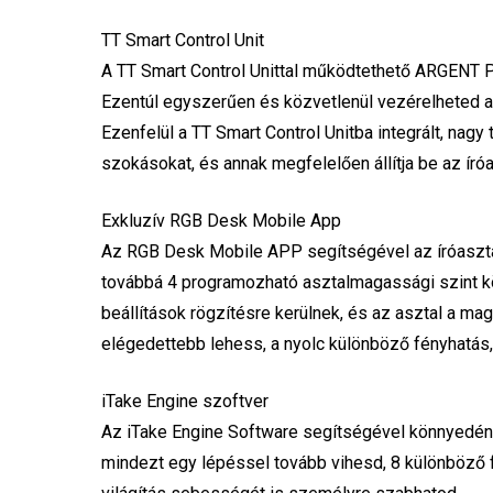
TT Smart Control Unit
A TT Smart Control Unittal működtethető ARGENT 
Ezentúl egyszerűen és közvetlenül vezérelheted a
Ezenfelül a TT Smart Control Unitba integrált, nagy 
szokásokat, és annak megfelelően állítja be az íróa
Exkluzív RGB Desk Mobile App
Az RGB Desk Mobile APP segítségével az íróaszta
továbbá 4 programozható asztalmagassági szint közö
beállítások rögzítésre kerülnek, és az asztal a ma
elégedettebb lehess, a nyolc különböző fényhatás,
iTake Engine szoftver
Az iTake Engine Software segítségével könnyedén
mindezt egy lépéssel tovább vihesd, 8 különböző f