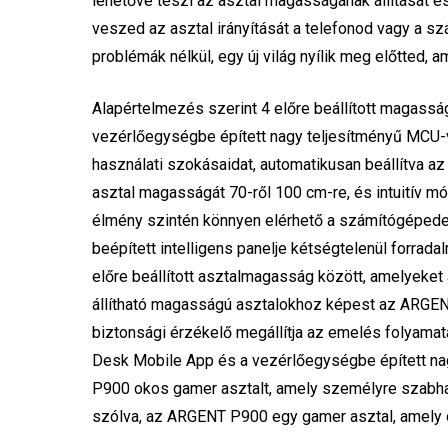
lehetővé teszi az asztal magasságának állítását 
veszed az asztal irányítását a telefonod vagy a s
problémák nélkül, egy új világ nyílik meg előtted, ami
Alapértelmezés szerint 4 előre beállított magasság
vezérlőegységbe épített nagy teljesítményű MCU-va
használati szokásaidat, automatikusan beállítva az
asztal magasságát 70-ről 100 cm-re, és intuitív 
élmény szintén könnyen elérhető a számítógépeden 
beépített intelligens panelje kétségtelenül forrad
előre beállított asztalmagasság között, amelyeket
állítható magasságú asztalokhoz képest az ARGENT
biztonsági érzékelő megállítja az emelés folyamatá
Desk Mobile App és a vezérlőegységbe épített na
P900 okos gamer asztalt, amely személyre szabha
szólva, az ARGENT P900 egy gamer asztal, amely 