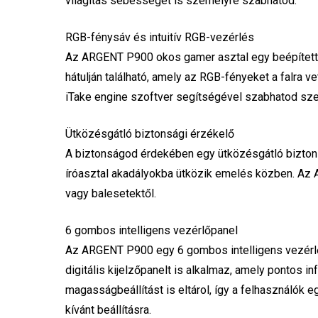
világítás sebességét is személyre szabhatod.
RGB-fénysáv és intuitív RGB-vezérlés
Az ARGENT P900 okos gamer asztal egy beépített
hátulján található, amely az RGB-fényeket a falra 
iTake engine szoftver segítségével szabhatod sze
Ütközésgátló biztonsági érzékelő
A biztonságod érdekében egy ütközésgátló biztonsá
íróasztal akadályokba ütközik emelés közben. Az 
vagy balesetektől.
6 gombos intelligens vezérlőpanel
Az ARGENT P900 egy 6 gombos intelligens vezérlő
digitális kijelzőpanelt is alkalmaz, amely pontos 
magasságbeállítást is eltárol, így a felhasználók
kívánt beállításra.