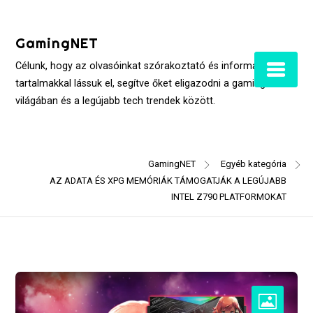
Skip
to
GamingNET
content
Célunk, hogy az olvasóinkat szórakoztató és informatív
tartalmakkal lássuk el, segítve őket eligazodni a gaming
világában és a legújabb tech trendek között.
GamingNET
Egyéb kategória
AZ ADATA ÉS XPG MEMÓRIÁK TÁMOGATJÁK A LEGÚJABB
INTEL Z790 PLATFORMOKAT