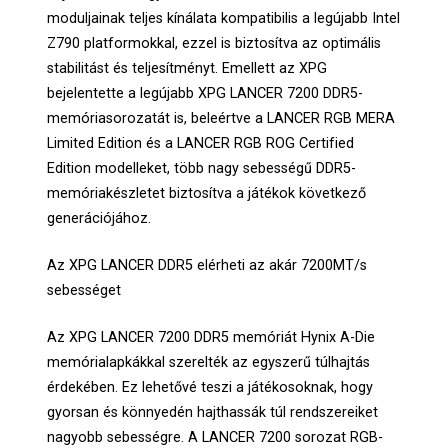
moduljainak teljes kínálata kompatibilis a legújabb Intel
Z790 platformokkal, ezzel is biztosítva az optimális
stabilitást és teljesítményt. Emellett az XPG
bejelentette a legújabb XPG LANCER 7200 DDR5-
memóriasorozatát is, beleértve a LANCER RGB MERA
Limited Edition és a LANCER RGB ROG Certified
Edition modelleket, több nagy sebességű DDR5-
memóriakészletet biztosítva a játékok következő
generációjához.
Az XPG LANCER DDR5 elérheti az akár 7200MT/s
sebességet
Az XPG LANCER 7200 DDR5 memóriát Hynix A-Die
memórialapkákkal szerelték az egyszerű túlhajtás
érdekében. Ez lehetővé teszi a játékosoknak, hogy
gyorsan és könnyedén hajthassák túl rendszereiket
nagyobb sebességre. A LANCER 7200 sorozat RGB-