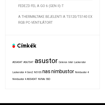
FEDEZD FEL A GO 6 (GEN II)-T
A THERMALTAKE BEJELENTI A TS120/TS140 EX
RGB PC-VENTILÁTORT
Címkék
asustor
AS5404T
AS6704T
Celeron
Intel
Lockerstor
nas
nimbustor
Lockerstor 4 Gen2
N5105
Nimbustor 4
Nimbustor 4 AS5404T
NVMe
SSD