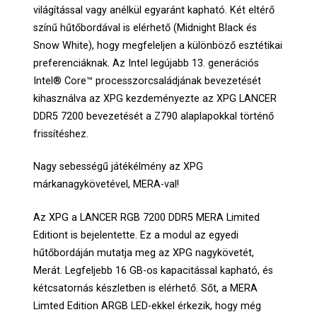
világítással vagy anélkül egyaránt kapható. Két eltérő
színű hűtőbordával is elérhető (Midnight Black és
Snow White), hogy megfeleljen a különböző esztétikai
preferenciáknak. Az Intel legújabb 13. generációs
Intel® Core™ processzorcsaládjának bevezetését
kihasználva az XPG kezdeményezte az XPG LANCER
DDR5 7200 bevezetését a Z790 alaplapokkal történő
frissítéshez.
Nagy sebességű játékélmény az XPG
márkanagykövetével, MERA-val!
Az XPG a LANCER RGB 7200 DDR5 MERA Limited
Editiont is bejelentette. Ez a modul az egyedi
hűtőbordáján mutatja meg az XPG nagykövetét,
Merát. Legfeljebb 16 GB-os kapacitással kapható, és
kétcsatornás készletben is elérhető. Sőt, a MERA
Limted Edition ARGB LED-ekkel érkezik, hogy még