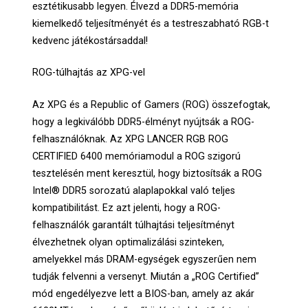
esztétikusabb legyen. Élvezd a DDR5-memória
kiemelkedő teljesítményét és a testreszabható RGB-t
kedvenc játékostársaddal!
ROG-túlhajtás az XPG-vel
Az XPG és a Republic of Gamers (ROG) összefogtak,
hogy a legkiválóbb DDR5-élményt nyújtsák a ROG-
felhasználóknak. Az XPG LANCER RGB ROG
CERTIFIED 6400 memóriamodul a ROG szigorú
tesztelésén ment keresztül, hogy biztosítsák a ROG
Intel® DDR5 sorozatú alaplapokkal való teljes
kompatibilitást. Ez azt jelenti, hogy a ROG-
felhasználók garantált túlhajtási teljesítményt
élvezhetnek olyan optimalizálási szinteken,
amelyekkel más DRAM-egységek egyszerűen nem
tudják felvenni a versenyt. Miután a „ROG Certified”
mód engedélyezve lett a BIOS-ban, amely az akár