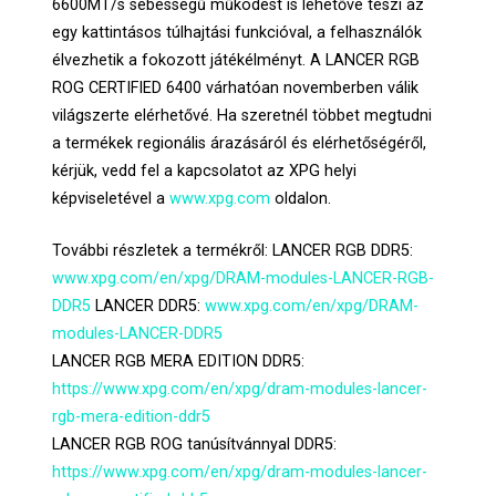
6600MT/s sebességű működést is lehetővé teszi az
egy kattintásos túlhajtási funkcióval, a felhasználók
élvezhetik a fokozott játékélményt. A LANCER RGB
ROG CERTIFIED 6400 várhatóan novemberben válik
világszerte elérhetővé. Ha szeretnél többet megtudni
a termékek regionális árazásáról és elérhetőségéről,
kérjük, vedd fel a kapcsolatot az XPG helyi
képviseletével a
www.xpg.com
oldalon.
További részletek a termékről: LANCER RGB DDR5:
www.xpg.com/en/xpg/DRAM-modules-LANCER-RGB-
DDR5
LANCER DDR5:
www.xpg.com/en/xpg/DRAM-
modules-LANCER-DDR5
LANCER RGB MERA EDITION DDR5:
https://www.xpg.com/en/xpg/dram-modules-lancer-
rgb-mera-edition-ddr5
LANCER RGB ROG tanúsítvánnyal DDR5:
https://www.xpg.com/en/xpg/dram-modules-lancer-