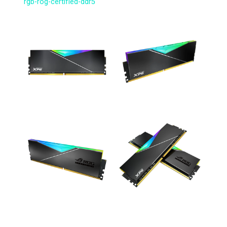
rgb-rog-certified-ddr5