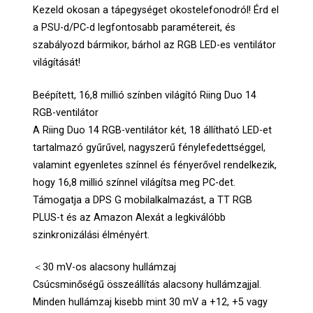
Kezeld okosan a tápegységet okostelefonodról! Érd el
a PSU-d/PC-d legfontosabb paramétereit, és
szabályozd bármikor, bárhol az RGB LED-es ventilátor
világítását!
Beépített, 16,8 millió színben világító Riing Duo 14
RGB-ventilátor
A Riing Duo 14 RGB-ventilátor két, 18 állítható LED-et
tartalmazó gyűrűvel, nagyszerű fénylefedettséggel,
valamint egyenletes színnel és fényerővel rendelkezik,
hogy 16,8 millió színnel világítsa meg PC-det.
Támogatja a DPS G mobilalkalmazást, a TT RGB
PLUS-t és az Amazon Alexát a legkiválóbb
szinkronizálási élményért.
＜30 mV-os alacsony hullámzaj
Csúcsminőségű összeállítás alacsony hullámzajjal.
Minden hullámzaj kisebb mint 30 mV a +12, +5 vagy