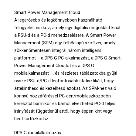
Smart Power Management Cloud
A legerősebb és legkönnyebben használható
felügyeleti eszköz, amely egy digitális megoldást kínál
a PSU-d és a PC-d menedzselésére. A Smart Power
Management (SPM) egy felhőalapú szoftver, amely
zökkenőmentesen integrál három intelligens
platformot – a DPS G PC-alkalmazást, a DPS G Smart
Power Management Cloudot és a DPS G
mobilalkalmazást –, és részletes táblázatokba gyűjti
össze PSU-d/PC-d legfontosabb statisztikáit, hogy
áttekinthesd és kezelhesd azokat. Az SPM-hez való
könnyű hozzáféréssel PC-den/mobileszközödön
keresztül bármikor és bárhol élvezheted PC-d teljes
irányítását függetlenül attól, hogy éppen kint vagy
bent tartózkodsz.
DPS G mobilalkalmazás