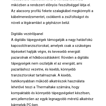
miközben a rendszert előnyös feszültséggel látja el.
Az alacsony profilú fekete szalagkábel megkönnyíti a
kábelmenedzsmentet, csökkenti a zsúfoltságot és
növeli a légáramlást a gépházon belül.
Digitális vezérlőpanel
A digitális tápegységek támogatják a nagy hatásfokú
kapcsolótranzisztorokat, amelyek csak a szükséges
lépéseket hajtják végre, és kevesebb energiát
pazarolnak el hőkibocsátásként. Röviden a digitális
tápegységek nem oszlatják el az energiát, ami
pazarláshoz vezetne, és kisebb, könnyebb
tranzisztorokat tartalmaznak. A kisebb,
hatékonyabban működő alkatrészek használata
lehetővé teszi a Thermaltake számára, hogy
kompaktabb és könnyebb tápegységeket készítsen,
ami jellemzően az egyik legnagyobb méretű alkatrész
bármelyik PC-ben.