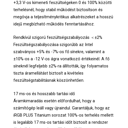
+3,3 V-os kimeneti feszültségeken 0 és 100% közötti
terhelésnél, hogy stabil működést biztosítson és
megóvja a teljesítménykritikus alkatrészeket a hosszú
idejű megbízható működés fenntartásához.
Rendkívül szigorú feszültségszabályozás ＜±2%
Feszültségszabályozása szigorúbb az Intel
szabványos +5% és -7%-os fő sínekre, valamint a
±10%-os a -12 V-os ágra vonatkozó értékeinél. A fő
síneknél legfeljebb ±2%-ra állították, így folyamatos
tiszta áramellátást biztosít a kivételes
feszültségstabilitásnak köszönhetően.
17 ms-os és hosszabb tartási idő
Áramkimaradás esetén előfordulhat, hogy a
számítógép leáll vagy újraindul. Garantáljuk, hogy az
iRGB PLUS Titanium sorozat 100%-os terhelés mellett
is legalább 17 ms-os tartási időt biztosít a rendszer