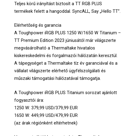
Teljes körű irányítást biztosít a TT RGB PLUS
termékek felett a hangoddal. SyncALL, Say „Hello TT”.
Elérhetőség és garancia
A Toughpower iRGB PLUS 1250 W/1650 W Titanium –
TT Premium Edition 2023 júniusától már világszerte
megvásárolható a Thermaltake hivatalos
kiskereskedelmi és forgalmazói hálózatán keresztül.
A tápegységet a Thermaltake tíz év garanciával és a
vállalat világszerte elérhető ügyfélszolgálati és
műszaki támogatási hálózatával támogatja.
A Toughpower iRGB PLUS Titanium sorozat ajánlott
fogyasztói ára:
1250 W: 379,99 USD/379,99 EUR
1650 W: 449,99 USD/479,99 EUR
(az árak régiónként eltérhetnek)