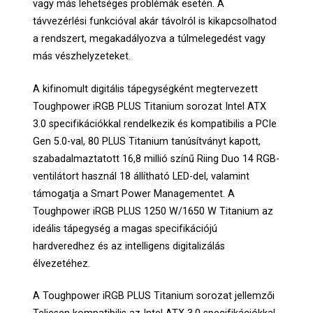
vagy más lehetséges problémák esetén. A
távvezérlési funkcióval akár távolról is kikapcsolhatod
a rendszert, megakadályozva a túlmelegedést vagy
más vészhelyzeteket.
A kifinomult digitális tápegységként megtervezett
Toughpower iRGB PLUS Titanium sorozat Intel ATX
3.0 specifikációkkal rendelkezik és kompatibilis a PCIe
Gen 5.0-val, 80 PLUS Titanium tanúsítványt kapott,
szabadalmaztatott 16,8 millió színű Riing Duo 14 RGB-
ventilátort használ 18 állítható LED-del, valamint
támogatja a Smart Power Managementet. A
Toughpower iRGB PLUS 1250 W/1650 W Titanium az
ideális tápegység a magas specifikációjú
hardveredhez és az intelligens digitalizálás
élvezetéhez.
A Toughpower iRGB PLUS Titanium sorozat jellemzői