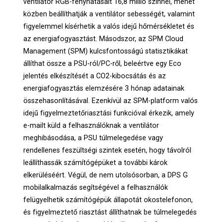
ventilátor RGB-fényhatásait 16,8 millió színnel, menet
közben beállíthatják a ventilátor sebességét, valamint
figyelemmel kísérhetik a valós idejű hőmérsékletet és
az energiafogyasztást. Másodszor, az SPM Cloud
Management (SPM) kulcsfontosságú statisztikákat
állíthat össze a PSU-ról/PC-ről, beleértve egy Eco
jelentés elkészítését a CO2-kibocsátás és az
energiafogyasztás elemzésére 3 hónap adatainak
összehasonlításával. Ezenkívül az SPM-platform valós
idejű figyelmeztetőriasztási funkcióval érkezik, amely
e-mailt küld a felhasználóknak a ventilátor
meghibásodása, a PSU túlmelegedése vagy
rendellenes feszültségi szintek esetén, hogy távolról
leállíthassák számítógépüket a további károk
elkerüléséért. Végül, de nem utolsósorban, a DPS G
mobilalkalmazás segítségével a felhasználók
felügyelhetik számítógépük állapotát okostelefonon,
és figyelmeztető riasztást állíthatnak be túlmelegedés