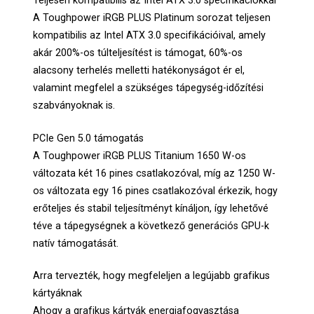
Teljesen kompatibilis az Intel ATX 3.0 specifikációkkal
A Toughpower iRGB PLUS Platinum sorozat teljesen
kompatibilis az Intel ATX 3.0 specifikációival, amely
akár 200%-os túlteljesítést is támogat, 60%-os
alacsony terhelés melletti hatékonyságot ér el,
valamint megfelel a szükséges tápegység-időzítési
szabványoknak is.
PCIe Gen 5.0 támogatás
A Toughpower iRGB PLUS Titanium 1650 W-os
változata két 16 pines csatlakozóval, míg az 1250 W-
os változata egy 16 pines csatlakozóval érkezik, hogy
erőteljes és stabil teljesítményt kínáljon, így lehetővé
téve a tápegységnek a következő generációs GPU-k
natív támogatását.
Arra tervezték, hogy megfeleljen a legújabb grafikus
kártyáknak
Ahogy a grafikus kártyák energiafogyasztása