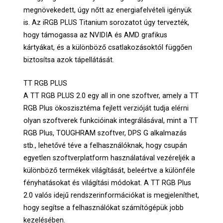
megnövekedett, úgy nőtt az energiafelvételi igényük
is. Az iRGB PLUS Titanium sorozatot úgy tervezték,
hogy támogassa az NVIDIA és AMD grafikus
kártyákat, és a különböző csatlakozásoktól függően
biztosítsa azok tápellátását.
TT RGB PLUS
A TT RGB PLUS 2.0 egy all in one szoftver, amely a TT
RGB Plus ökoszisztéma fejlett verzióját tudja elérni
olyan szoftverek funkcióinak integrálásával, mint a TT
RGB Plus, TOUGHRAM szoftver, DPS G alkalmazás
stb., lehetővé téve a felhasználóknak, hogy csupán
egyetlen szoftverplatform használatával vezéreljék a
különböző termékek világítását, beleértve a különféle
fényhatásokat és világítási módokat. A TT RGB Plus
2.0 valós idejű rendszerinformációkat is megjeleníthet,
hogy segítse a felhasználókat számítógépük jobb
kezelésében.