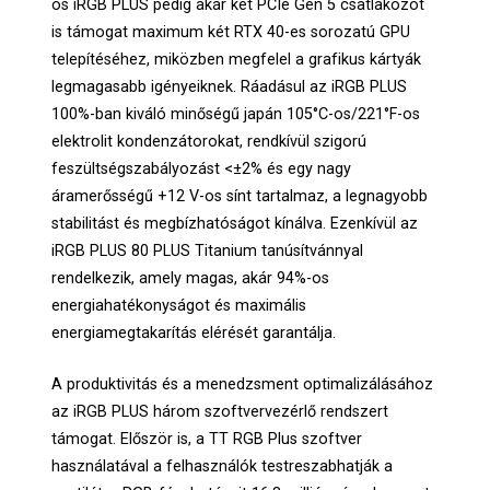
os iRGB PLUS pedig akár két PCIe Gen 5 csatlakozót
is támogat maximum két RTX 40-es sorozatú GPU
telepítéséhez, miközben megfelel a grafikus kártyák
legmagasabb igényeiknek. Ráadásul az iRGB PLUS
100%-ban kiváló minőségű japán 105°C-os/221°F-os
elektrolit kondenzátorokat, rendkívül szigorú
feszültségszabályozást <±2% és egy nagy
áramerősségű +12 V-os sínt tartalmaz, a legnagyobb
stabilitást és megbízhatóságot kínálva. Ezenkívül az
iRGB PLUS 80 PLUS Titanium tanúsítvánnyal
rendelkezik, amely magas, akár 94%-os
energiahatékonyságot és maximális
energiamegtakarítás elérését garantálja.
A produktivitás és a menedzsment optimalizálásához
az iRGB PLUS három szoftvervezérlő rendszert
támogat. Először is, a TT RGB Plus szoftver
használatával a felhasználók testreszabhatják a