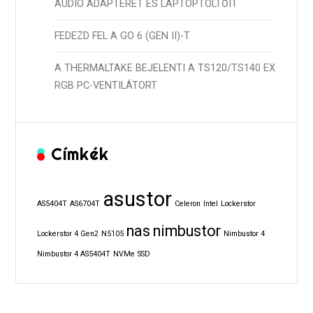
AUDIÓ ADAPTERÉT ÉS LAPTOPTÖLTŐIT
FEDEZD FEL A GO 6 (GEN II)-T
A THERMALTAKE BEJELENTI A TS120/TS140 EX
RGB PC-VENTILÁTORT
Címkék
asustor
AS5404T
AS6704T
Celeron
Intel
Lockerstor
nas
nimbustor
Lockerstor 4 Gen2
N5105
Nimbustor 4
Nimbustor 4 AS5404T
NVMe
SSD