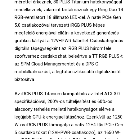
mérettel érkeznek, 80 PLUS Titanium hatékonysággal
rendelkeznek, valamint tartalmaznak egy Riing Duo 14
RGB-ventilátort 18 állítható LED-del. A natív PCIe Gen
5.0 csatlakozóval tervezett iRGB PLUS képes
megfelelő energiával ellátni a következő generációs
grafikus kártyát a 12VHPWR-kábellel. Csúcskategóriás
digitális tápegységként az iRGB PLUS háromféle
szoftverhez csatlakozhat, beleértve a TT RGB PLUS-t,
az SPM Cloud Managementet és a DPS G
mobilalkalmazást, a legfuturisztikusabb digitalizációt
biztosítva.
Az iRGB PLUS Titanium kompatibilis az Intel ATX 3.0
specifikációival, 200%-os túlteljesítést és 60%-os
alacsony terhelés melletti hatékonyságot elérve a
legújabb GPU-k energiaellátásához. Ezenkívül az 1250
W-os iRGB PLUS támogatja a natív 12+4 tűs PCIe Gen
5 csatlakozókat (12VHPWR-csatlakozó), az 1650 W-