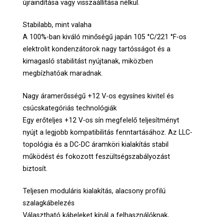
újraindítása vagy visszaállítása nélkül.
Stabilabb, mint valaha
A 100%-ban kiváló minőségű japán 105 °C/221 °F-os
elektrolit kondenzátorok nagy tartósságot és a
kimagasló stabilitást nyújtanak, miközben
megbízhatóak maradnak.
Nagy áramerősségű +12 V-os egysínes kivitel és
csúcskategóriás technológiák
Egy erőteljes +12 V-os sín megfelelő teljesítményt
nyújt a legjobb kompatibilitás fenntartásához. Az LLC-
topológia és a DC-DC áramköri kialakítás stabil
működést és fokozott feszültségszabályozást
biztosít.
Teljesen moduláris kialakítás, alacsony profilú
szalagkábelezés
Választható kábeleket kínál a felhasználóknak,