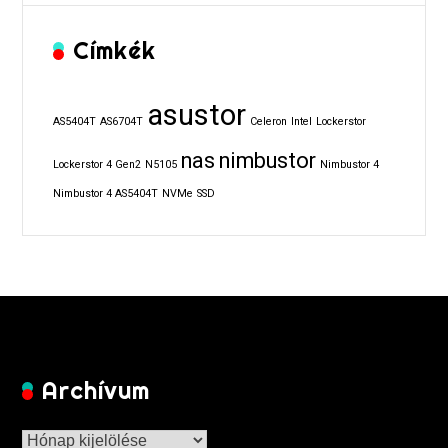
Címkék
asustor
AS5404T
AS6704T
Celeron
Intel
Lockerstor
nas
nimbustor
Lockerstor 4 Gen2
N5105
Nimbustor 4
Nimbustor 4 AS5404T
NVMe
SSD
Archívum
Archívum