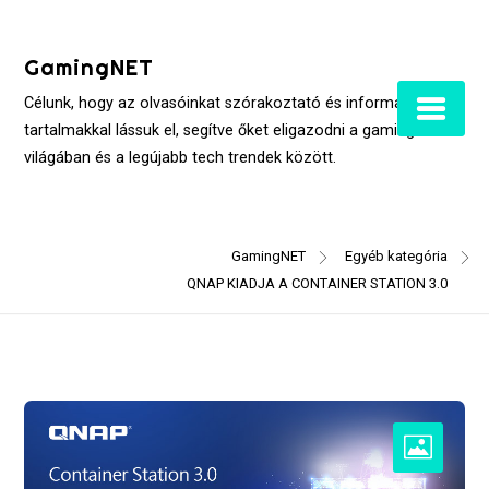
Skip
to
GamingNET
content
Célunk, hogy az olvasóinkat szórakoztató és informatív
tartalmakkal lássuk el, segítve őket eligazodni a gaming
világában és a legújabb tech trendek között.
GamingNET
Egyéb kategória
QNAP KIADJA A CONTAINER STATION 3.0