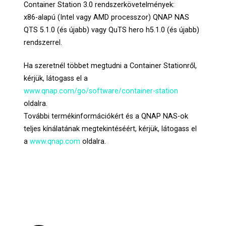
Container Station 3.0 rendszerkövetelmények:
x86-alapú (Intel vagy AMD processzor) QNAP NAS
QTS 5.1.0 (és újabb) vagy QuTS hero h5.1.0 (és újabb)
rendszerrel.
Ha szeretnél többet megtudni a Container Stationről,
kérjük, látogass el a
www.qnap.com/go/software/container-station
oldalra.
További termékinformációkért és a QNAP NAS-ok
teljes kínálatának megtekintéséért, kérjük, látogass el
a
www.qnap.com
oldalra.