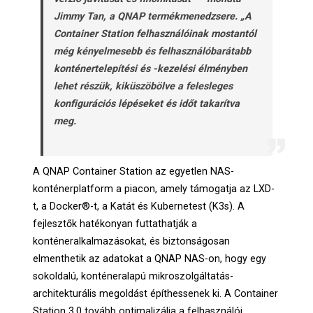
Jimmy Tan, a QNAP termékmenedzsere. „A
Container Station felhasználóinak mostantól
még kényelmesebb és felhasználóbarátabb
konténertelepítési és -kezelési élményben
lehet részük, kiküszöbölve a felesleges
konfigurációs lépéseket és időt takarítva
meg.
A QNAP Container Station az egyetlen NAS-
konténerplatform a piacon, amely támogatja az LXD-
t, a Docker®-t, a Katát és Kubernetest (K3s). A
fejlesztők hatékonyan futtathatják a
konténeralkalmazásokat, és biztonságosan
elmenthetik az adatokat a QNAP NAS-on, hogy egy
sokoldalú, konténeralapú mikroszolgáltatás-
architekturális megoldást építhessenek ki. A Container
Station 3.0 tovább optimalizálja a felhasználói