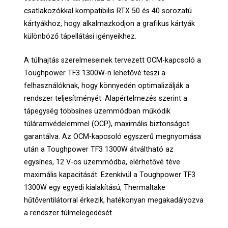
csatlakozókkal kompatibilis RTX 50 és 40 sorozatú
kártyákhoz, hogy alkalmazkodjon a grafikus kártyák
különböző tápellátási igényeikhez.
A túlhajtás szerelmeseinek tervezett OCM-kapcsoló a
Toughpower TF3 1300W-n lehetővé teszi a
felhasználóknak, hogy könnyedén optimalizálják a
rendszer teljesítményét. Alapértelmezés szerint a
tápegység többsínes üzemmódban működik
túláramvédelemmel (OCP), maximális biztonságot
garantálva. Az OCM-kapcsoló egyszerű megnyomása
után a Toughpower TF3 1300W átváltható az
egysínes, 12 V-os üzemmódba, elérhetővé téve
maximális kapacitását. Ezenkívül a Toughpower TF3
1300W egy egyedi kialakítású, Thermaltake
hűtőventilátorral érkezik, hatékonyan megakadályozva
a rendszer túlmelegedését.