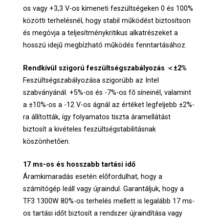
os vagy +3,3 V-os kimeneti feszültségeken 0 és 100%
közötti terhelésnél, hogy stabil működést biztosítson
és megóvja a teljesítménykritikus alkatrészeket a
hosszú idejű megbízható működés fenntartásához.
Rendkívül szigorú feszültségszabályozás ＜±2%
Feszültségszabályozása szigorúbb az Intel
szabványánál. +5%-os és -7%-os fő síneinél, valamint
a ±10%-os a -12 V-os ágnál az értéket legfeljebb ±2%-
ra állították, így folyamatos tiszta áramellátást
biztosít a kivételes feszültségstabilitásnak
köszönhetően.
17 ms-os és hosszabb tartási idő
Áramkimaradás esetén előfordulhat, hogy a
számítógép leáll vagy újraindul. Garantáljuk, hogy a
TF3 1300W 80%-os terhelés mellett is legalább 17 ms-
os tartási időt biztosít a rendszer újraindítása vagy