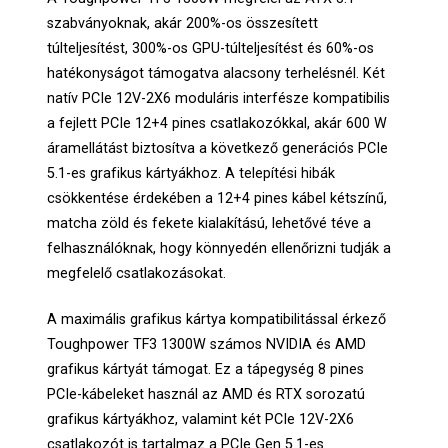
szabványoknak, akár 200%-os összesített
túlteljesítést, 300%-os GPU-túlteljesítést és 60%-os
hatékonyságot támogatva alacsony terhelésnél. Két
natív PCIe 12V-2X6 moduláris interfésze kompatibilis
a fejlett PCIe 12+4 pines csatlakozókkal, akár 600 W
áramellátást biztosítva a következő generációs PCIe
5.1-es grafikus kártyákhoz. A telepítési hibák
csökkentése érdekében a 12+4 pines kábel kétszínű,
matcha zöld és fekete kialakítású, lehetővé téve a
felhasználóknak, hogy könnyedén ellenőrizni tudják a
megfelelő csatlakozásokat.
A maximális grafikus kártya kompatibilitással érkező
Toughpower TF3 1300W számos NVIDIA és AMD
grafikus kártyát támogat. Ez a tápegység 8 pines
PCIe-kábeleket használ az AMD és RTX sorozatú
grafikus kártyákhoz, valamint két PCIe 12V-2X6
csatlakozót is tartalmaz a PCIe Gen 5.1-es