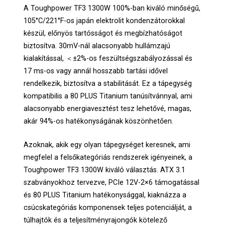
A Toughpower TF3 1300W 100%-ban kiváló minőségű,
105°C/221°F-os japán elektrolit kondenzátorokkal
készül, előnyös tartósságot és megbízhatóságot
biztosítva. 30mV-nál alacsonyabb hullámzajú
kialakítással, ＜±2%-os feszültségszabályozással és
17 ms-os vagy annál hosszabb tartási idővel
rendelkezik, biztosítva a stabilitását. Ez a tápegység
kompatibilis a 80 PLUS Titanium tanúsítvánnyal, ami
alacsonyabb energiavesztést tesz lehetővé, magas,
akár 94%-os hatékonyságának köszönhetően.
Azoknak, akik egy olyan tápegységet keresnek, ami
megfelel a felsőkategóriás rendszerek igényeinek, a
Toughpower TF3 1300W kiváló választás. ATX 3.1
szabványokhoz tervezve, PCIe 12V-2×6 támogatással
és 80 PLUS Titanium hatékonysággal, kiaknázza a
csúcskategóriás komponensek teljes potenciálját, a
túlhajtók és a teljesítményrajongók kötelező