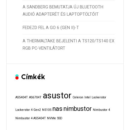
A SANDBERG BEMUTATJA ÚJ BLUETOOTH
AUDIÓ ADAPTERÉT ÉS LAPTOPTÖLTŐIT
FEDEZD FEL A GO 6 (GEN II)-T
A THERMALTAKE BEJELENTI A TS120/TS140 EX
RGB PC-VENTILÁTORT
Címkék
asustor
AS5404T
AS6704T
Celeron
Intel
Lockerstor
nas
nimbustor
Lockerstor 4 Gen2
N5105
Nimbustor 4
Nimbustor 4 AS5404T
NVMe
SSD