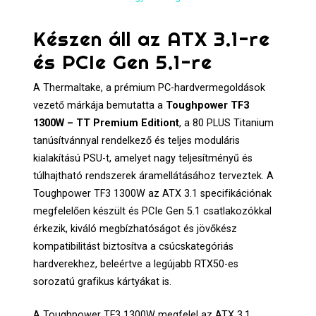
Készen áll az ATX 3.1-re
és PCIe Gen 5.1-re
A Thermaltake, a prémium PC-hardvermegoldások
vezető márkája bemutatta a
Toughpower TF3
1300W – TT Premium Editiont
, a 80 PLUS Titanium
tanúsítvánnyal rendelkező és teljes moduláris
kialakítású PSU-t, amelyet nagy teljesítményű és
túlhajtható rendszerek áramellátásához terveztek. A
Toughpower TF3 1300W az ATX 3.1 specifikációnak
megfelelően készült és PCIe Gen 5.1 csatlakozókkal
érkezik, kiváló megbízhatóságot és jövőkész
kompatibilitást biztosítva a csúcskategóriás
hardverekhez, beleértve a legújabb RTX50-es
sorozatú grafikus kártyákat is.
A Toughpower TF3 1300W megfelel az ATX 3.1