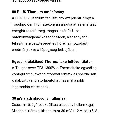
legnagyobb szükséged van rá.
80 PLUS Titanium tanúsítvány
A 80 PLUS Titanium tanúsítvány azt jelenti, hogy a
Toughpower TF3 hatékonyan alakítja át az energiát,
energiát takarít meg, magas, akár 94%-os
hatékonyságának köszönhetően, alacsonyabb
teljesítményveszteséget és hőfelhalmozódást
eredményezve a tápegység belsejében.
Egyedi kialakítású Thermaltake hűtőventilátor
A Toughpower TF3 1300W a Thermaltake egyedileg
konfigurált hűtőventilátorával érkezik és speciálisan
kialakított ventilátorlapátokat használ a jobb
légáramlás eléréséhez.
30 mV alatti alacsony hullámzaj
Csúcsminőségű összeállítás alacsony hullámzajjal.
Minden hullámzaj kisebb mint 30 mV +12 V-os, +5 V-