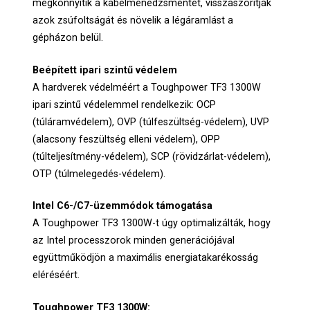
megkönnyítik a kábelmenedzsmentet, visszaszorítják
azok zsúfoltságát és növelik a légáramlást a
gépházon belül.
Beépített ipari szintű védelem
A hardverek védelméért a Toughpower TF3 1300W
ipari szintű védelemmel rendelkezik: OCP
(túláramvédelem), OVP (túlfeszültség-védelem), UVP
(alacsony feszültség elleni védelem), OPP
(túlteljesítmény-védelem), SCP (rövidzárlat-védelem),
OTP (túlmelegedés-védelem).
Intel C6-/C7-üzemmódok támogatása
A Toughpower TF3 1300W-t úgy optimalizálták, hogy
az Intel processzorok minden generációjával
együttműködjön a maximális energiatakarékosság
eléréséért.
Toughpower TF3 1300W: