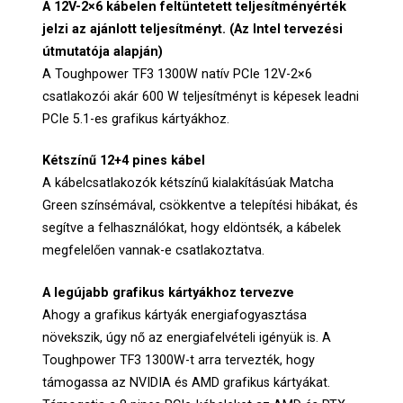
A 12V-2×6 kábelen feltüntetett teljesítményérték
jelzi az ajánlott teljesítményt. (Az Intel tervezési
útmutatója alapján)
A Toughpower TF3 1300W natív PCIe 12V-2×6
csatlakozói akár 600 W teljesítményt is képesek leadni
PCIe 5.1-es grafikus kártyákhoz.
Kétszínű 12+4 pines kábel
A kábelcsatlakozók kétszínű kialakításúak Matcha
Green színsémával, csökkentve a telepítési hibákat, és
segítve a felhasználókat, hogy eldöntsék, a kábelek
megfelelően vannak-e csatlakoztatva.
A legújabb grafikus kártyákhoz tervezve
Ahogy a grafikus kártyák energiafogyasztása
növekszik, úgy nő az energiafelvételi igényük is. A
Toughpower TF3 1300W-t arra tervezték, hogy
támogassa az NVIDIA és AMD grafikus kártyákat.