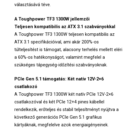
választásává téve.
A Toughpower TF3 1300W jellemzői
Teljesen kompatibilis az ATX 3.1 szabványokkal
A Toughpower TF3 1300W teljesen kompatibilis az
ATX 3.1 specifikációival, ami akár 200%-os
túlteljesítést is támogat, alacsony terhelés mellett eléri
a 60%-os hatékonyságot, valamint megfelel a
szükséges tápegység-időzítési szabványoknak.
PCIe Gen 5.1 támogatás: Két natív 12V-2×6
csatlakozó
A Toughpower TF3 1300W két natív PCIe 12V-2×6
csatlakozóval és két PCIe 12+4 pines kábellel
rendelkezik, erőteljes és stabil teljesítményt nyújtva a
következő generációs PCIe Gen 5.1 grafikus
kártyáknak, megfelelve azok energiaigényeinek.