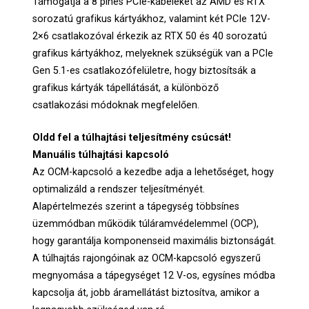
Támogatja a 8 pines PCIe-kábeleket az AMD és RTX
sorozatú grafikus kártyákhoz, valamint két PCIe 12V-
2×6 csatlakozóval érkezik az RTX 50 és 40 sorozatú
grafikus kártyákhoz, melyeknek szükségük van a PCIe
Gen 5.1-es csatlakozófelületre, hogy biztosítsák a
grafikus kártyák tápellátását, a különböző
csatlakozási módoknak megfelelően.
Oldd fel a túlhajtási teljesítmény csúcsát!
Manuális túlhajtási kapcsoló
Az OCM-kapcsoló a kezedbe adja a lehetőséget, hogy
optimalizáld a rendszer teljesítményét.
Alapértelmezés szerint a tápegység többsínes
üzemmódban működik túláramvédelemmel (OCP),
hogy garantálja komponenseid maximális biztonságát.
A túlhajtás rajongóinak az OCM-kapcsoló egyszerű
megnyomása a tápegységet 12 V-os, egysínes módba
kapcsolja át, jobb áramellátást biztosítva, amikor a