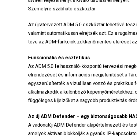
átviteli teljesítményt a kiváló tárolási élményért.
Személyre szabható eszköztár
Az újratervezett ADM 5.0 eszköztár lehetővé teszi 
valamint automatikusan elrejtsék azt. Ez a rugalma
téve az ADM-funkciók zökkenőmentes elérését az
Funkcionális és esztétikus
Az ADM 5.0 felhasználó-központú tervezési megkö
elrendezését és információs megjelenítését a Táro
egyszerűsítették a vizuálisan vonzó és praktikus 
alkalmazkodik a különböző képernyőméretekhez, or
függőleges kijelzőket a nagyobb produktivitás érd
Az új ADM Defender – egy biztonságosabb NA
A vadonatúj ADM Defender alapértelmezett és testr
amelyek aktívan blokkolják a gyanús IP-kapcsolato