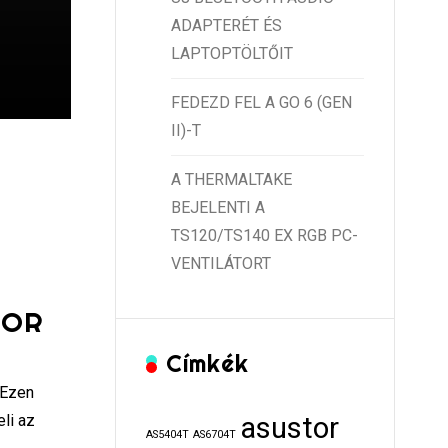
ADAPTERÉT ÉS
LAPTOPTÖLTŐIT
FEDEZD FEL A GO 6 (GEN
II)-T
A THERMALTAKE
BEJELENTI A
TS120/TS140 EX RGB PC-
VENTILÁTORT
TOR
Címkék
 Ezen
li az
asustor
AS5404T
AS6704T