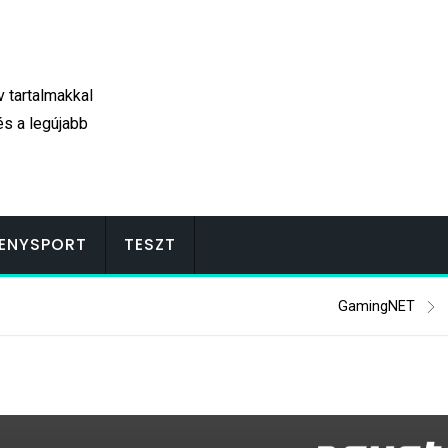
v tartalmakkal
és a legújabb
ENYSPORT
TESZT
GamingNET