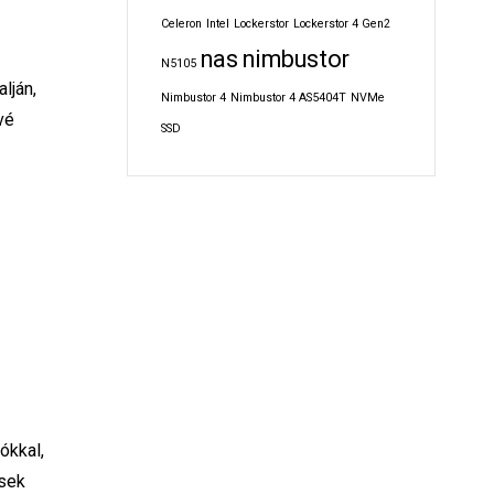
Celeron
Intel
Lockerstor
Lockerstor 4 Gen2
nas
nimbustor
N5105
lján,
Nimbustor 4
Nimbustor 4 AS5404T
NVMe
vé
SSD
ókkal,
ések