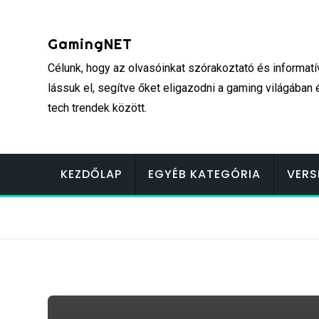
Skip
to
GamingNET
content
Célunk, hogy az olvasóinkat szórakoztató és informatí
lássuk el, segítve őket eligazodni a gaming világában 
tech trendek között.
KEZDŐLAP
EGYÉB KATEGÓRIA
VERS