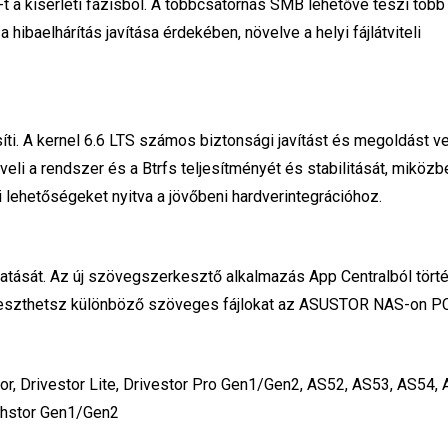
 a kísérleti fázisból. A többcsatornás SMB lehetővé teszi több
hibaelhárítás javítása érdekében, növelve a helyi fájlátviteli
síti. A kernel 6.6 LTS számos biztonsági javítást és megoldást v
öveli a rendszer és a Btrfs teljesítményét és stabilitását, miközb
bi lehetőségeket nyitva a jövőbeni hardverintegrációhoz.
ását. Az új szövegszerkesztő alkalmazás App Centralból tört
rkeszthetsz különböző szöveges fájlokat az ASUSTOR NAS-on P
r, Drivestor Lite, Drivestor Pro Gen1/Gen2, AS52, AS53, AS54, 
shstor Gen1/Gen2