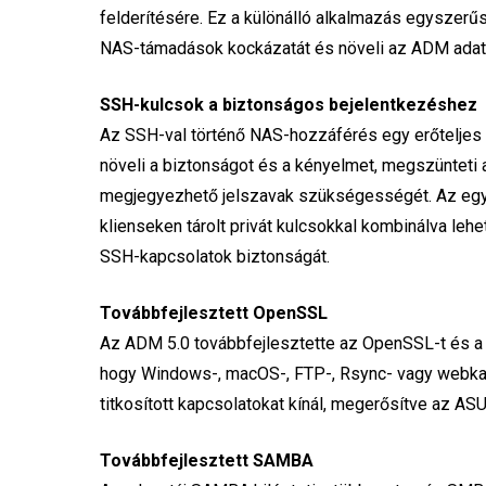
felderítésére. Ez a különálló alkalmazás egyszerűsí
NAS-támadások kockázatát és növeli az ADM adat
SSH-kulcsok a biztonságos bejelentkezéshez
Az SSH-val történő NAS-hozzáférés egy erőteljes 
növeli a biztonságot és a kényelmet, megszünteti 
megjegyezhető jelszavak szükségességét. Az egy
klienseken tárolt privát kulcsokkal kombinálva leh
SSH-kapcsolatok biztonságát.
Továbbfejlesztett OpenSSL
Az ADM 5.0 továbbfejlesztette az OpenSSL-t és a t
hogy Windows-, macOS-, FTP-, Rsync- vagy webkap
titkosított kapcsolatokat kínál, megerősítve az 
Továbbfejlesztett SAMBA