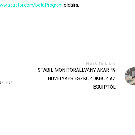
www.asustor.com/betaProgram
oldalra.
Next Article
STABIL MONITORÁLLVÁNY AKÁR 49
HÜVELYKES ESZKÖZÖKHÖZ AZ
Ú GPU-
EQUIPTŐL