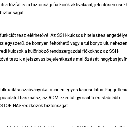
ti a tűzfal és a biztonsági funkciók aktiválását, jelentősen csök
biztonságát.
funkciót tesz elérhetővé. Az SSH-kulcsos hitelesítés engedél
az egyszerű, de könnyen feltörhető vagy a túl bonyolult, neheze
edi kulcsok a különböző rendszergazdai fiókokhoz az SSH-
etővé teszik a jelszavas bejelentkezés mellőzését, nagyban javít
itkosítási szabványokat minden egyes kapcsolaton. Függetlenül 
csolatot használsz, az ADM ezentúl gyorsabb és stabilabb
ASUSTOR NAS-eszközök biztonságát.