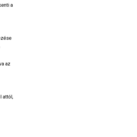
kenti a
yezése
n
va az
attól,