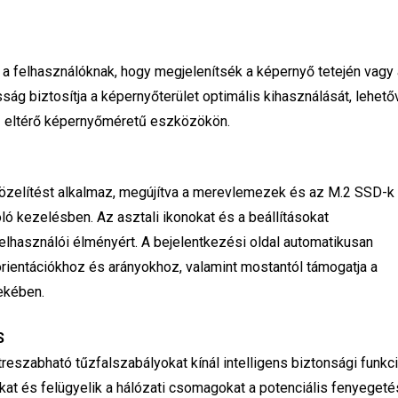
a felhasználóknak, hogy megjelenítsék a képernyő tetején vagy a
sság biztosítja a képernyőterület optimális kihasználását, lehető
 eltérő képernyőméretű eszközökön.
zelítést alkalmaz, megújítva a merevlemezek és az M.2 SSD-k
ló kezelésben. Az asztali ikonokat és a beállításokat
felhasználói élményért. A bejelentkezési oldal automatikusan
ientációkhoz és arányokhoz, valamint mostantól támogatja a
ekében.
S
eszabható tűzfalszabályokat kínál intelligens biztonsági funkci
kat és felügyelik a hálózati csomagokat a potenciális fenyeget