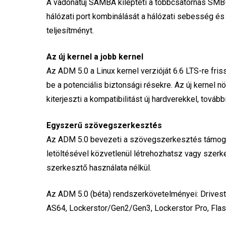
A vadonatúj SAMBA kilépteti a többcsatornás SMB-t
hálózati port kombinálását a hálózati sebesség és a 
teljesítményt.
Az új kernel a jobb kernel
Az ADM 5.0 a Linux kernel verzióját 6.6 LTS-re fris
be a potenciális biztonsági résekre. Az új kernel n
kiterjeszti a kompatibilitást új hardverekkel, továb
Egyszerű szövegszerkesztés
Az ADM 5.0 bevezeti a szövegszerkesztés támogat
letöltésével közvetlenül létrehozhatsz vagy sze
szerkesztő használata nélkül.
Az ADM 5.0 (béta) rendszerkövetelményei: Drivesto
AS64, Lockerstor/Gen2/Gen3, Lockerstor Pro, Fla