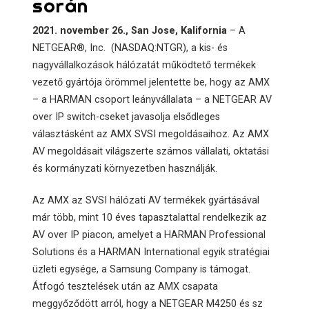
során
2021. november 26., San Jose, Kalifornia
– A
NETGEAR®, Inc. (NASDAQ:NTGR), a kis- és
nagyvállalkozások hálózatát működtető termékek
vezető gyártója örömmel jelentette be, hogy az AMX
– a HARMAN csoport leányvállalata – a NETGEAR AV
over IP switch-cseket javasolja elsődleges
választásként az AMX SVSI megoldásaihoz. Az AMX
AV megoldásait világszerte számos vállalati, oktatási
és kormányzati környezetben használják.
Az AMX az SVSI hálózati AV termékek gyártásával
már több, mint 10 éves tapasztalattal rendelkezik az
AV over IP piacon, amelyet a HARMAN Professional
Solutions és a HARMAN International egyik stratégiai
üzleti egysége, a Samsung Company is támogat.
Átfogó tesztelések után az AMX csapata
meggyőződött arról, hogy a NETGEAR M4250 és sz