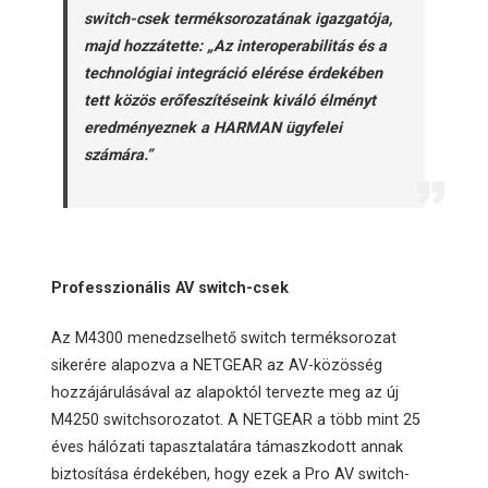
switch-csek terméksorozatának igazgatója,
majd hozzátette: „Az interoperabilitás és a
technológiai integráció elérése érdekében
tett közös erőfeszítéseink kiváló élményt
eredményeznek a HARMAN ügyfelei
számára.”
Professzionális AV switch-csek
Az M4300 menedzselhető switch terméksorozat
sikerére alapozva a NETGEAR az AV-közösség
hozzájárulásával az alapoktól tervezte meg az új
M4250 switchsorozatot. A NETGEAR a több mint 25
éves hálózati tapasztalatára támaszkodott annak
biztosítása érdekében, hogy ezek a Pro AV switch-