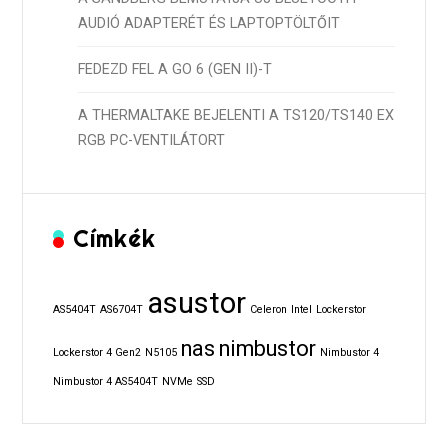
AUDIÓ ADAPTERÉT ÉS LAPTOPTÖLTŐIT
FEDEZD FEL A GO 6 (GEN II)-T
A THERMALTAKE BEJELENTI A TS120/TS140 EX
RGB PC-VENTILÁTORT
Címkék
asustor
AS5404T
AS6704T
Celeron
Intel
Lockerstor
nas
nimbustor
Lockerstor 4 Gen2
N5105
Nimbustor 4
Nimbustor 4 AS5404T
NVMe
SSD