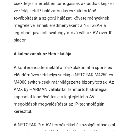
csek teljes mértékben támogassák az audio-, kép- és
vezérlőjelek IP-hálózaton keresztüli történő
továbbítását a szigorú hálózati követelményeknek
megfelelve. Ennek eredményeként a NETGEAR a
legtöbbet javasolt switchgyártóvá vált az AV over IP
piacon.
Alkalmazások széles skálája
A konferenciatermektől a főiskolákon át a sport- és
előadóművészeti helyszínekig a NETGEAR M4250 és
M4300 switch-csek már világszerte bizonyítottak. Az
AMX by HARMAN vállalattal fenntartott stratégiai
kapcsolat lehetővé teszi a legfejlettebb AV-
megoldások megvalósítását az IP-technológián
keresztül.
A NETGEAR Pro AV termékekkel és szolgáltatásokkal