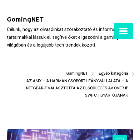
Skip
to
GamingNET
content
Célunk, hogy az olvasóinkat szórakoztató és informatív
tartalmakkal lássuk el, segítve őket eligazodni a gaming
világában és a legújabb tech trendek között.
GamingNET
Egyéb kategória
AZ AMX – A HARMAN CSOPORT LEÁNYVÁLLALATA – A
NETGEAR-T VÁLASZTOTTA AZ ELSŐDLEGES AV OVER IP
SWITCH GYÁRTÓJÁNAK