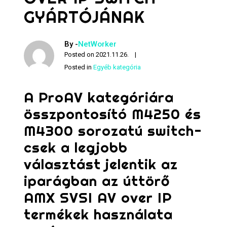
GYÁRTÓJÁNAK
By -
NetWorker
Posted on
2021.11.26.
Posted in
Egyéb kategória
A ProAV kategóriára
összpontosító M4250 és
M4300 sorozatú switch-
csek a legjobb
választást jelentik az
iparágban az úttörő
AMX SVSI AV over IP
termékek használata