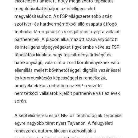
elkötelezett amellett, hogy megbízható tápellátási
megoldásokat kínáljon az intelligens élet
megvalósításához. Az FSP világszerte több száz
szoftver- és hardvermérnökből álló csapata átfogó
technikai támogatást és szolgáltatást nyújt a vállalat
partnereinek. A piacon alkalmazott szabványosított
és intelligens tápegységeket figyelembe véve az FSP
tápellátási kínálata nagy teljesítménysűrűségű és
hatékonyságú, valamint a zord körülményeknek való
ellenállás mellett bővíthetőséggel, digitális vezérléssel
és kommunikációs képességgel is rendelkezik,
amelyeknek köszönhetően az FSP a vezető
nemzetközi vállalatok kijelölt partnerévé vált az évek
során.
A képfelismerési és az NB-IoT technológiák fejlődése
egyre nagyobb teret nyert Tajvanon. A felügyeleti
rendszerek automatikusan azonosítják a