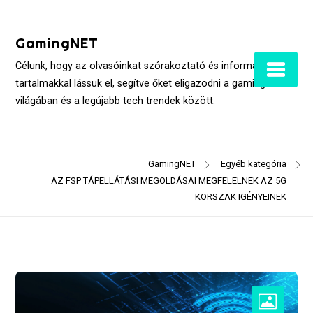
Skip
to
GamingNET
content
Célunk, hogy az olvasóinkat szórakoztató és informatív
tartalmakkal lássuk el, segítve őket eligazodni a gaming
világában és a legújabb tech trendek között.
GamingNET
Egyéb kategória
AZ FSP TÁPELLÁTÁSI MEGOLDÁSAI MEGFELELNEK AZ 5G
KORSZAK IGÉNYEINEK