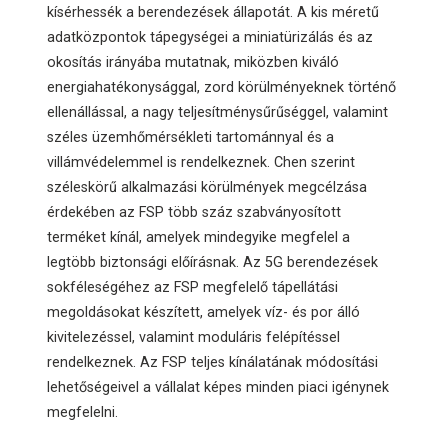
kísérhessék a berendezések állapotát. A kis méretű
adatközpontok tápegységei a miniatürizálás és az
okosítás irányába mutatnak, miközben kiváló
energiahatékonysággal, zord körülményeknek történő
ellenállással, a nagy teljesítménysűrűséggel, valamint
széles üzemhőmérsékleti tartománnyal és a
villámvédelemmel is rendelkeznek. Chen szerint
széleskörű alkalmazási körülmények megcélzása
érdekében az FSP több száz szabványosított
terméket kínál, amelyek mindegyike megfelel a
legtöbb biztonsági előírásnak. Az 5G berendezések
sokféleségéhez az FSP megfelelő tápellátási
megoldásokat készített, amelyek víz- és por álló
kivitelezéssel, valamint moduláris felépítéssel
rendelkeznek. Az FSP teljes kínálatának módosítási
lehetőségeivel a vállalat képes minden piaci igénynek
megfelelni.