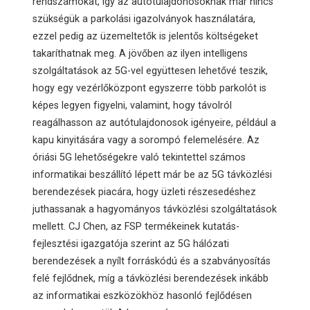
rendszámokat, így az autótulajdonosoknak már nincs
szükségük a parkolási igazolványok használatára,
ezzel pedig az üzemeltetők is jelentős költségeket
takaríthatnak meg. A jövőben az ilyen intelligens
szolgáltatások az 5G-vel együttesen lehetővé teszik,
hogy egy vezérlőközpont egyszerre több parkolót is
képes legyen figyelni, valamint, hogy távolról
reagálhasson az autótulajdonosok igényeire, például a
kapu kinyitására vagy a sorompó felemelésére. Az
óriási 5G lehetőségekre való tekintettel számos
informatikai beszállító lépett már be az 5G távközlési
berendezések piacára, hogy üzleti részesedéshez
juthassanak a hagyományos távközlési szolgáltatások
mellett. CJ Chen, az FSP termékeinek kutatás-
fejlesztési igazgatója szerint az 5G hálózati
berendezések a nyílt forráskódú és a szabványosítás
felé fejlődnek, míg a távközlési berendezések inkább
az informatikai eszközökhöz hasonló fejlődésen