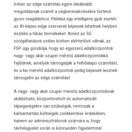
évben az edge számítás egyre ideálisabb
megoldásnak számít a végberendezésekre történő
gyors reagáláshoz. Például egy intelligens gyár esetén
az AI-képes edge szerverek képesek lehetnek helyben
észlelni a hibás termékeket. Amint az 5G
szolgáltatások széles körben elérhetővé válnak, az
FSP úgy gondolja, hogy az egyszerű adatközpontok
nagy- vagy akár szuper méretű adatközpontokká
fejlődnek, amelyek támogatják a felhőalapú számítást,
és a kis méretű adatközpontok pedig képesek lesznek
támogatni az edge számítást.
A nagy- vagy akár szuper méretű adatközpontoknak
skálázható, központosított és automatizált
tápegységekre van szükségük, nemcsak a
karbantartási költségek csökkentése érdekében,
hanem az adminisztrátorok számára is, hogy
távfelügyelet során is könnyedén figyelemmel