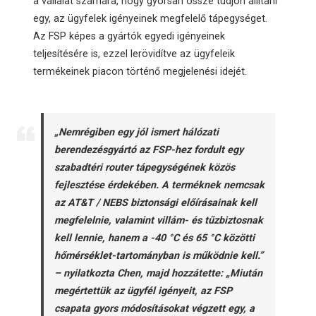
a vállalat számára, hogy gyorsan össze tudjon állítani
egy, az ügyfelek igényeinek megfelelő tápegységet.
Az FSP képes a gyártók egyedi igényeinek
teljesítésére is, ezzel lerövidítve az ügyfeleik
termékeinek piacon történő megjelenési idejét.
„Nemrégiben egy jól ismert hálózati
berendezésgyártó az FSP-hez fordult egy
szabadtéri router tápegységének közös
fejlesztése érdekében. A terméknek nemcsak
az AT&T / NEBS biztonsági előírásainak kell
megfelelnie, valamint villám- és tűzbiztosnak
kell lennie, hanem a -40 °C és 65 °C közötti
hőmérséklet-tartományban is működnie kell.”
– nyilatkozta Chen, majd hozzátette: „Miután
megértettük az ügyfél igényeit, az FSP
csapata gyors módosításokat végzett egy, a