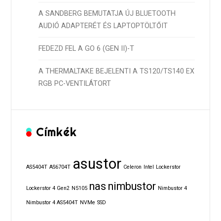
A SANDBERG BEMUTATJA ÚJ BLUETOOTH
AUDIÓ ADAPTERÉT ÉS LAPTOPTÖLTŐIT
FEDEZD FEL A GO 6 (GEN II)-T
A THERMALTAKE BEJELENTI A TS120/TS140 EX
RGB PC-VENTILÁTORT
Címkék
asustor
AS5404T
AS6704T
Celeron
Intel
Lockerstor
nas
nimbustor
Lockerstor 4 Gen2
N5105
Nimbustor 4
Nimbustor 4 AS5404T
NVMe
SSD