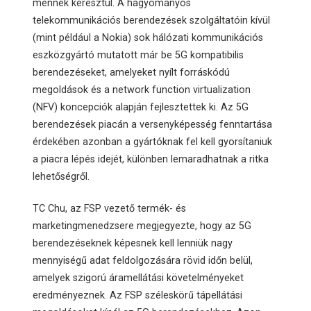
mennek keresztül. A hagyományos
telekommunikációs berendezések szolgáltatóin kívül
(mint például a Nokia) sok hálózati kommunikációs
eszközgyártó mutatott már be 5G kompatibilis
berendezéseket, amelyeket nyílt forráskódú
megoldások és a network function virtualization
(NFV) koncepciók alapján fejlesztettek ki. Az 5G
berendezések piacán a versenyképesség fenntartása
érdekében azonban a gyártóknak fel kell gyorsítaniuk
a piacra lépés idejét, különben lemaradhatnak a ritka
lehetőségről.
TC Chu, az FSP vezető termék- és
marketingmenedzsere megjegyezte, hogy az 5G
berendezéseknek képesnek kell lenniük nagy
mennyiségű adat feldolgozására rövid időn belül,
amelyek szigorú áramellátási követelményeket
eredményeznek. Az FSP széleskörű tápellátási