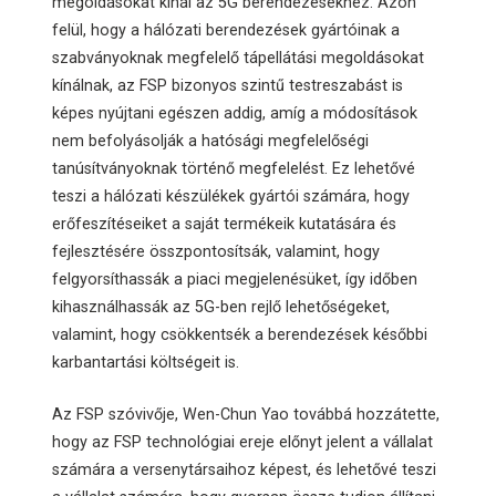
megoldásokat kínál az 5G berendezésekhez. Azon
felül, hogy a hálózati berendezések gyártóinak a
szabványoknak megfelelő tápellátási megoldásokat
kínálnak, az FSP bizonyos szintű testreszabást is
képes nyújtani egészen addig, amíg a módosítások
nem befolyásolják a hatósági megfelelőségi
tanúsítványoknak történő megfelelést. Ez lehetővé
teszi a hálózati készülékek gyártói számára, hogy
erőfeszítéseiket a saját termékeik kutatására és
fejlesztésére összpontosítsák, valamint, hogy
felgyorsíthassák a piaci megjelenésüket, így időben
kihasználhassák az 5G-ben rejlő lehetőségeket,
valamint, hogy csökkentsék a berendezések későbbi
karbantartási költségeit is.
Az FSP szóvivője, Wen-Chun Yao továbbá hozzátette,
hogy az FSP technológiai ereje előnyt jelent a vállalat
számára a versenytársaihoz képest, és lehetővé teszi