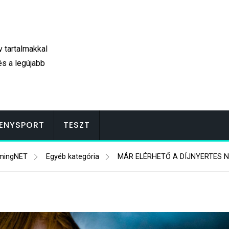
v tartalmakkal
és a legújabb
ENYSPORT
TESZT
mingNET
Egyéb kategória
MÁR ELÉRHETŐ A DÍJNYERTES 