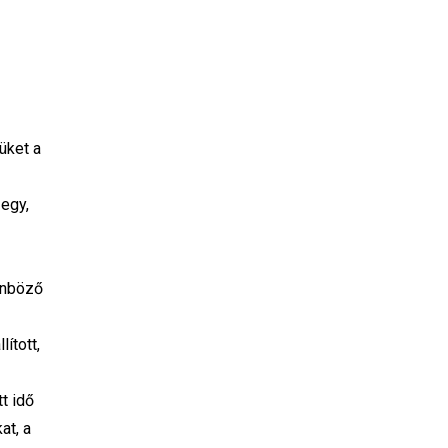
üket a
 egy,
lönböző
ított,
t idő
at, a