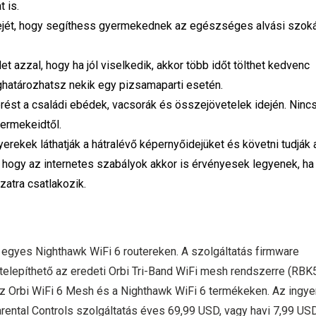
 is.
dejét, hogy segíthess gyermekednek az egészséges alvási szok
 azzal, hogy ha jól viselkedik, akkor több időt tölthet kedvenc
eghatározhatsz nekik egy pizsamaparti esetén.
rést a családi ebédek, vacsorák és összejövetelek idején. Ninc
ermekeidtől.
rekek láthatják a hátralévő képernyőidejüket és követni tudják 
a, hogy az internetes szabályok akkor is érvényesek legyenek, ha
zatra csatlakozik.
egyes Nighthawk WiFi 6 routereken. A szolgáltatás firmware
 telepíthető az eredeti Orbi Tri-Band WiFi mesh rendszerre (RBK
az Orbi WiFi 6 Mesh és a Nighthawk WiFi 6 termékeken. Az ingye
ental Controls szolgáltatás éves 69,99 USD, vagy havi 7,99 US