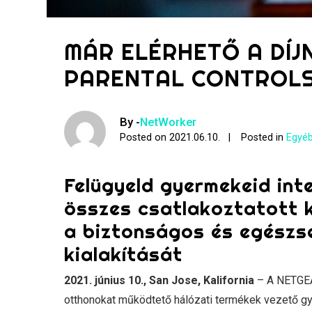
MÁR ELÉRHETŐ A DÍ
PARENTAL CONTROLS
By -
NetWorker
Posted on
2021.06.10.
Posted in
Egyéb
Felügyeld gyermekeid inte
összes csatlakoztatott 
a biztonságos és egészs
kialakítását ​​​​​​​
2021. június 10., San Jose, Kalifornia
– A NETGEAR
otthonokat működtető hálózati termékek vezető gyá