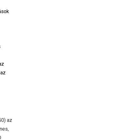
ások
s
az
 az
50) az
nes,
D