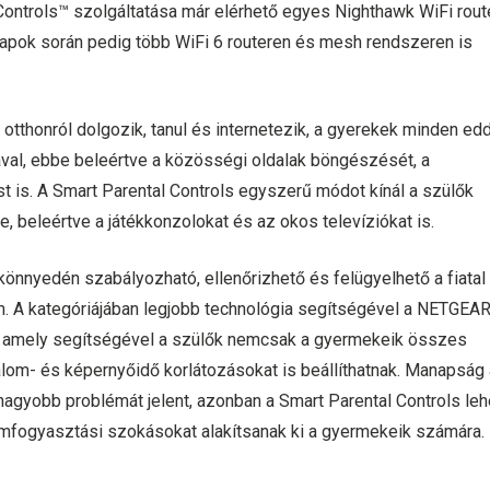
ontrols™ szolgáltatása már elérhető egyes Nighthawk WiFi rou
apok során pedig több WiFi 6 routeren és mesh rendszeren is
otthonról dolgozik, tanul és internetezik, a gyerekek minden edd
ával, ebbe beleértve a közösségi oldalak böngészését, a
t is. A Smart Parental Controls egyszerű módot kínál a szülők
, beleértve a játékkonzolokat és az okos televíziókat is.
önnyedén szabályozható, ellenőrizhető és felügyelhető a fiatal
om. A kategóriájában legjobb technológia segítségével a NETGEA
a, amely segítségével a szülők nemcsak a gyermekeik összes
lom- és képernyőidő korlátozásokat is beállíthatnak. Manapság
gyobb problémát jelent, azonban a Smart Parental Controls le
omfogyasztási szokásokat alakítsanak ki a gyermekeik számára.