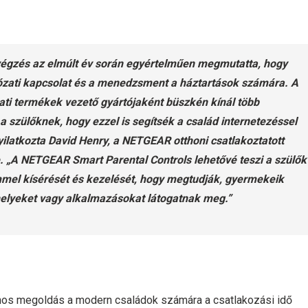
avégzés az elmúlt év során egyértelműen megmutatta, hogy
ózati kapcsolat és a menedzsment a háztartások számára. A
ati termékek vezető gyártójaként büszkén kínál több
a szülőknek, hogy ezzel is segítsék a család internetezéssel
yilatkozta David Henry, a NETGEAR otthoni csatlakoztatott
. „A NETGEAR Smart Parental Controls lehetővé teszi a szülők
mel kísérését és kezelését, hogy megtudják, gyermekeik
helyeket vagy alkalmazásokat látogatnak meg.”
nos megoldás a modern családok számára a csatlakozási idő