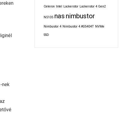
tereken
Celeron
Intel
Lockerstor
Lockerstor 4 Gen2
nas
nimbustor
N5105
Nimbustor 4
Nimbustor 4 AS5404T
NVMe
iginél
SSD
R-nek
 az
hetővé