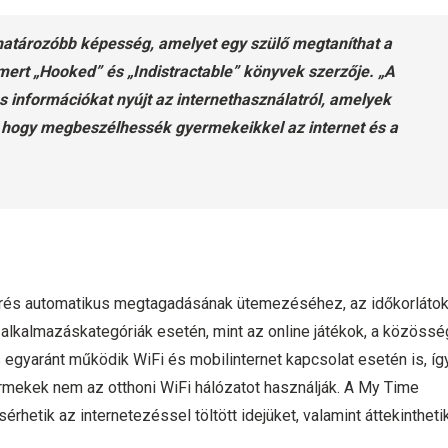
atározóbb képesség, amelyet egy szülő megtaníthat a
smert „Hooked” és „Indistractable” könyvek szerzője. „A
 információkat nyújt az internethasználatról, amelyek
 hogy megbeszélhessék gyermekeikkel az internet és a
férés automatikus megtagadásának ütemezéséhez, az időkorláto
 alkalmazáskategóriák esetén, mint az online játékok, a közössé
gyaránt működik WiFi és mobilinternet kapcsolat esetén is, íg
rmekek nem az otthoni WiFi hálózatot használják. A My Time
rhetik az internetezéssel töltött idejüket, valamint áttekintheti