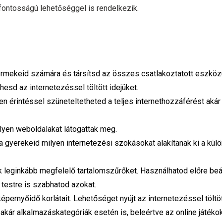
ontosságú lehetőséggel is rendelkezik.
ermekeid számára és társítsd az összes csatlakoztatott eszköz
esd az internetezéssel töltött idejüket.
en érintéssel szüneteltetheted a teljes internethozzáférést akár
lyen weboldalakat látogattak meg.
a gyerekeid milyen internetezési szokásokat alakítanak ki a kü
 leginkább megfelelő tartalomszűrőket. Használhatod előre beáll
r testre is szabhatod azokat.
épernyőidő korlátait. Lehetőséget nyújt az internetezéssel töltöt
akár alkalmazáskategóriák esetén is, beleértve az online játékok