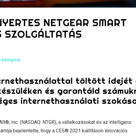
JNYERTES NETGEAR SMART
 SZOLGÁLTATÁS
 kategória
rnethasználattal töltött idejét
készüléken és garantáld számuk
éges internethasználati szokás
®, Inc. (NASDAQ: NTGR), a vállalkozásokat és az intelligens
rtója bejelentette, hogy a CES® 2021 kiállításon innovációs