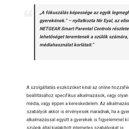
„A fókuszálás képessége az egyik legmegh
gyerekének.” – nyilatkozta Nir Eyal, az eli
NETGEAR Smart Parental Controls részletes
lehetőséget teremtenek a szülők számára,
médiahasználat korlátait.”
A szolgáltatás eszközöket kínál az online hozzá
beállításához specifikus alkalmazások, vagy olyan
média, vagy éppen a kereskedelem. Az alkalmazás e
szabályok akkor is érvényesek maradnak, ha a gye
alkalmazással együtt a gyerekek is figyelemmel kísé
szüleik által kialakított internetes szabályokat is.