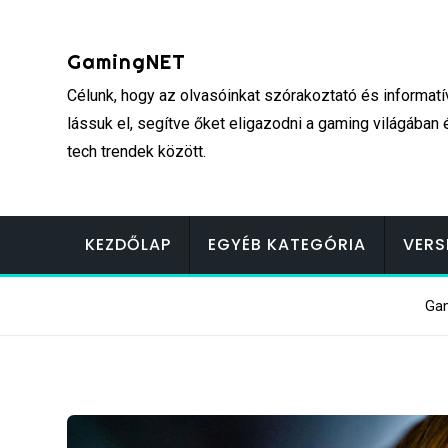
Skip
to
GamingNET
content
Célunk, hogy az olvasóinkat szórakoztató és informatí
lássuk el, segítve őket eligazodni a gaming világában 
tech trendek között.
KEZDŐLAP
EGYÉB KATEGÓRIA
VERS
Ga