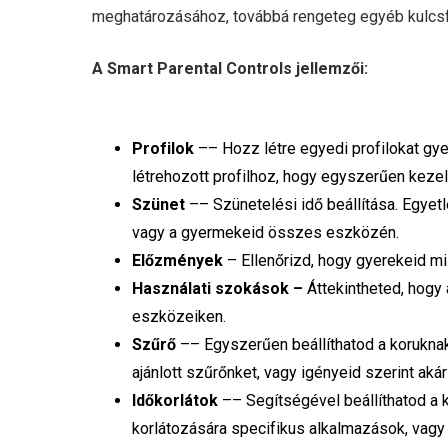
meghatározásához, továbbá rengeteg egyéb kulcsf
A Smart Parental Controls jellemzői:
Profilok
–– Hozz létre egyedi profilokat gy
létrehozott profilhoz, hogy egyszerűen kezelh
Szünet
–– Szünetelési idő beállítása. Egyetl
vagy a gyermekeid összes eszközén.
Előzmények
– Ellenőrizd, hogy gyerekeid mi
Használati szokások –
Áttekintheted, hogy 
eszközeiken.
Szűrő
–– Egyszerűen beállíthatod a koruknak
ajánlott szűrőnket, vagy igényeid szerint aká
Időkorlátok
–– Segítségével beállíthatod a k
korlátozására specifikus alkalmazások, vagy 