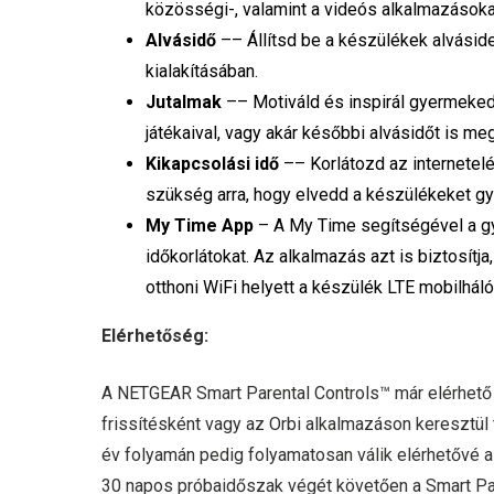
közösségi-, valamint a videós alkalmazásokat
Alvásidő
–– Állítsd be a készülékek alvási
kialakításában.
Jutalmak
–– Motiváld és inspirál gyermekedet
játékaival, vagy akár későbbi alvásidőt is m
Kikapcsolási idő
–– Korlátozd az internetelé
szükség arra, hogy elvedd a készülékeket gy
My Time App
– A My Time segítségével a gye
időkorlátokat. Az alkalmazás azt is biztosítj
otthoni WiFi helyett a készülék LTE mobilháló
Elérhetőség:
A NETGEAR Smart Parental Controls™ már elérhető 
frissítésként vagy az Orbi alkalmazáson keresztül
év folyamán pedig folyamatosan válik elérhetővé 
30 napos próbaidőszak végét követően a Smart Par