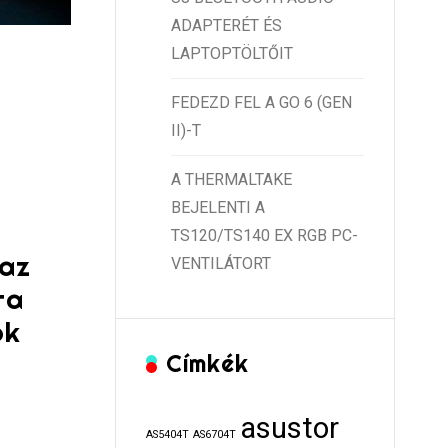
ADAPTERÉT ÉS
LAPTOPTÖLTŐIT
FEDEZD FEL A GO 6 (GEN
II)-T
A THERMALTAKE
BEJELENTI A
TS120/TS140 EX RGB PC-
 az
VENTILÁTORT
ra
ok
Címkék
asustor
AS5404T
AS6704T