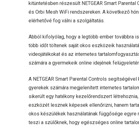
kitüntetésben részesült NETGEAR Smart Parental C
és Orbi Mesh WiFi rendszereken. A következő hón
elérhetővé fog válni a szolgáltatás.
Abból kifolyólag, hogy a legtöbb ember továbbra is 
több időt töltenek saját okos eszközeik használat
videojátékokat és az internetes tartalomfogyasztás
számára a gyermekeik online idejének felügyeletére
A NETGEAR Smart Parental Controls segítségével k
gyerekek számára megjelenített internetes tartal
sikerült egy hatékony kezelőrendszert létrehozni
eszközét lesznek képesek ellenőrizni, hanem tarta
okos készülékek használatának függősége egyre na
teszi a szülőknek, hogy egészséges online tartal