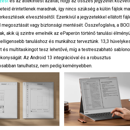
zést
és az áttekintést azáltal, hogy az összes jegyzetet közvetl
eteid érintetlenek maradnak, így nincs szükség a külön fájlok ma
kesztések elvesztésétől. Ezenkívül a jegyzetekkel ellátott fájl
d megosztását vagy biztonsági mentését. Összefoglalva, a BO
, akik új szintre emelnék az ePaperön történő tanulási élményü
telligensebb tanuláshoz és munkához terveztünk. 13,3 hüvelykes
és multitaskingot tesz lehetővé, míg a testreszabható sablon
ékonyságát. Az Android 13 integrációval és a robusztus
osabban tanulhatsz, nem pedig keményebben.