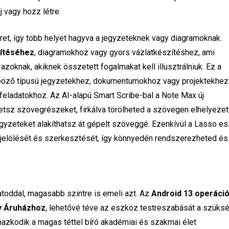
j vagy hozz létre.
ret, így több helyet hagyva a jegyzeteknek vagy diagramoknak.
zítéséhez
, diagramokhoz vagy gyors vázlatkészítéshez, ami
zoknak, akiknek összetett fogalmakat kell illusztrálniuk. Ez a
lönböző típusú jegyzetekhez, dokumentumokhoz vagy projektekhez
le feladatokhoz. Az AI-alapú Smart Scribe-bal a Note Max új
etsz szövegrészeket, firkálva törölheted a szövegen elhelyezet
jegyzeteket alakíthatsz át gépelt szöveggé. Ezenkívül a Lasso e
ijelölését és szerkesztését, így könnyedén rendszerezheted és
atoddal, magasabb szintre is emeli azt. Az
Android 13 operáci
ay Áruházhoz
, lehetővé téve az eszköz testreszabását a szüks
azkodik a magas téttel bíró akadémiai és szakmai élet