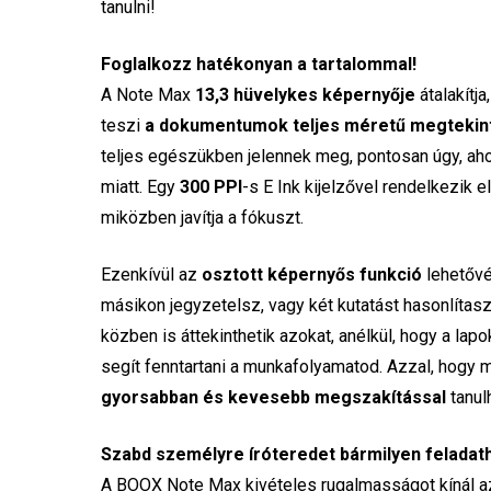
tanulni!
Foglalkozz hatékonyan a tartalommal!
A Note Max
13,3 hüvelykes képernyője
átalakítj
teszi
a dokumentumok teljes méretű megtekin
teljes egészükben jelennek meg, pontosan úgy, aho
miatt. Egy
300 PPI
-s E Ink kijelzővel rendelkezik e
miközben javítja a fókuszt.
Ezenkívül az
osztott képernyős funkció
lehetővé
másikon jegyzetelsz, vagy két kutatást hasonlít
közben is áttekinthetik azokat, anélkül, hogy a lap
segít fenntartani a munkafolyamatod. Azzal, hogy 
gyorsabban és kevesebb megszakítással
tanul
Szabd személyre íróteredet bármilyen feladat
A BOOX Note Max kivételes rugalmasságot kínál az