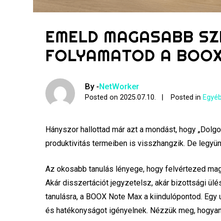
EMELD MAGASABB SZ
FOLYAMATOD A BOOX
By -
NetWorker
Posted on
2025.07.10.
Posted in
Egyéb
Hányszor hallottad már azt a mondást, hogy „Dol
produktivitás termeiben is visszhangzik. De legyü
Az okosabb tanulás lényege, hogy felvértezed mag
Akár disszertációt jegyzetelsz, akár bizottsági ül
tanulásra, a BOOX Note Max a kiindulópontod. Egy u
és hatékonyságot igényelnek. Nézzük meg, hogyan 