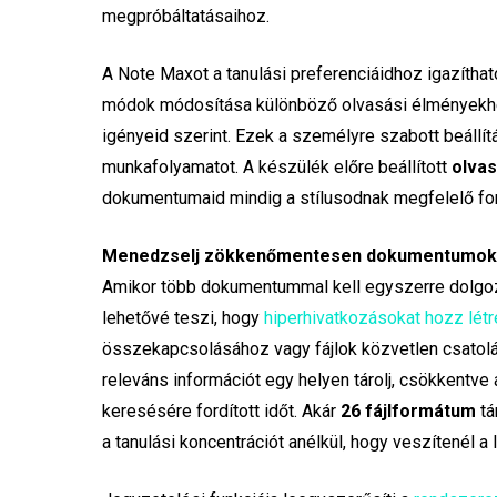
megpróbáltatásaihoz.
A Note Maxot a tanulási preferenciáidhoz igazíthat
módok módosítása különböző olvasási élményekhez
igényeid szerint. Ezek a személyre szabott beállí
munkafolyamatot. A készülék előre beállított
olvas
dokumentumaid mindig a stílusodnak megfelelő fo
Menedzselj zökkenőmentesen dokumentumokat
Amikor több dokumentummal kell egyszerre dolgoz
lehetővé teszi, hogy
hiperhivatkozásokat hozz létr
összekapcsolásához vagy fájlok közvetlen csatolá
releváns információt egy helyen tárolj, csökkentv
keresésére fordított időt. Akár
26 fájlformátum
tá
a tanulási koncentrációt anélkül, hogy veszítenél a 