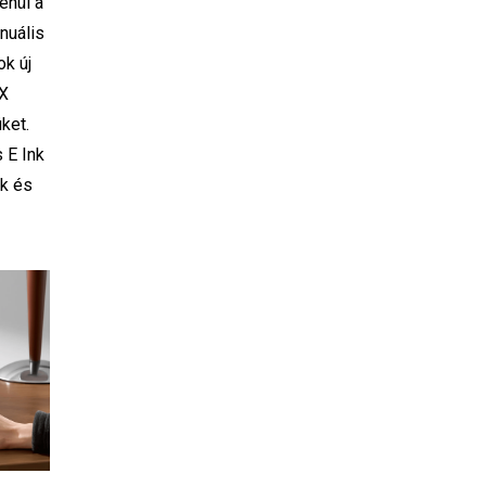
enül a
nuális
ok új
OX
ket.
 E Ink
ok és