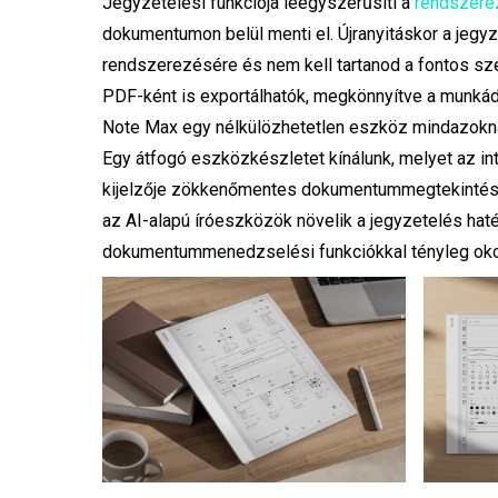
Jegyzetelési funkciója leegyszerűsíti a
rendszere
dokumentumon belül menti el. Újranyitáskor a jegyz
rendszerezésére és nem kell tartanod a fontos szer
PDF-ként is exportálhatók, megkönnyítve a munká
Note Max egy nélkülözhetetlen eszköz mindazoknak
Egy átfogó eszközkészletet kínálunk, melyet az in
kijelzője zökkenőmentes dokumentummegtekintést 
az AI-alapú íróeszközök növelik a jegyzetelés hat
dokumentummenedzselési funkciókkal tényleg ok