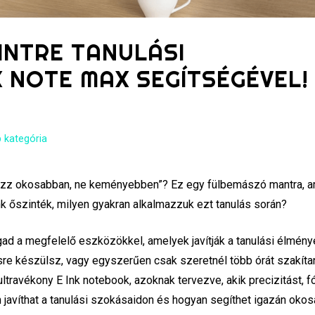
INTRE TANULÁSI
 NOTE MAX SEGÍTSÉGÉVEL!
 kategória
gozz okosabban, ne keményebben”? Ez egy fülbemászó mantra, a
nk őszinték, milyen gyakran alkalmazzuk ezt tanulás során?
ad a megfelelő eszközökkel, amelyek javítják a tanulási élmény
ésre készülsz, vagy egyszerűen csak szeretnél több órát szakíta
ltravékony E Ink notebook, azoknak tervezve, akik precizitást, f
javíthat a tanulási szokásaidon és hogyan segíthet igazán oko