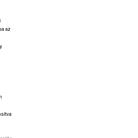
i
sa az
gy
n
osítva