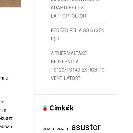
ADAPTERÉT ÉS
LAPTOPTÖLTŐIT
FEDEZD FEL A GO 6 (GEN
II)-T
A THERMALTAKE
BEJELENTI A
TS120/TS140 EX RGB PC-
mi a
VENTILÁTORT
ed.
Címkék
ni a
ókuszt
asustor
sabban
AS5404T
AS6704T