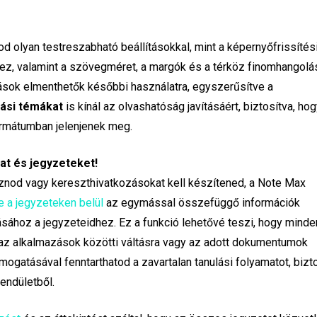
od olyan testreszabható beállításokkal, mint a képernyőfrissítés
, valamint a szövegméret, a margók és a térköz finomhangolá
tások elmenthetők későbbi használatra, egyszerűsítve a
ási témákat
is kínál az olvashatóság javításáért, biztosítva, ho
rmátumban jelenjenek meg.
 és jegyzeteket!
nod vagy kereszthivatkozásokat kell készítened, a Note Max
e a jegyzeteken belül
az egymással összefüggő információk
sához a jegyzeteidhez. Ez a funkció lehetővé teszi, hogy minde
e az alkalmazások közötti váltásra vagy az adott dokumentumok
mogatásával fenntarthatod a zavartalan tanulási folyamatot, bizt
lendületből.