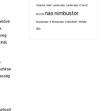
Celeron
Intel
Lockerstor
Lockerstor 4 Gen2
nas
nimbustor
N5105
hetővé
Nimbustor 4
Nimbustor 4 AS5404T
NVMe
k
SSD
öveg
ínál,
a
esztése
masság
iztosít