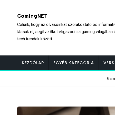
Skip
to
GamingNET
content
Célunk, hogy az olvasóinkat szórakoztató és informatí
lássuk el, segítve őket eligazodni a gaming világában 
tech trendek között.
KEZDŐLAP
EGYÉB KATEGÓRIA
VERS
Gam