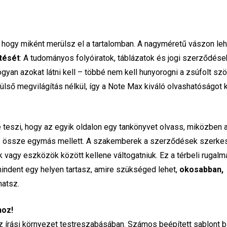
a, hogy miként merülsz el a tartalomban. A nagyméretű vászon le
tését
: A tudományos folyóiratok, táblázatok és jogi szerződése
gyan azokat látni kell – többé nem kell hunyorogni a zsúfolt sz
lülső megvilágítás nélkül, így a Note Max kiváló olvashatóságot k
 teszi, hogy az egyik oldalon egy tankönyvet olvass, miközben 
asz össze egymás mellett. A szakemberek a szerződések szerk
ok vagy eszközök között kellene váltogatniuk. Ez a térbeli rugal
mindent egy helyen tartasz, amire szükséged lehet,
okosabban,
hatsz.
hoz!
 írási környezet testreszabásában. Számos beépített sablont b