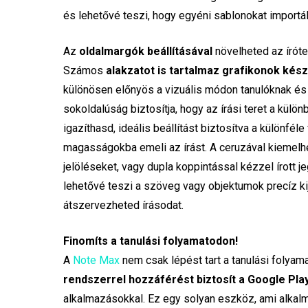
és lehetővé teszi, hogy egyéni sablonokat importál
Az
oldalmargók beállításával
növelheted az íróte
Számos
alakzatot is tartalmaz grafikonok kés
különösen előnyös a vizuális módon tanulóknak és a
sokoldalúság biztosítja, hogy az írási teret a kü
igazíthasd, ideális beállítást biztosítva a különfé
magasságokba emeli az írást. A ceruzával kiemelh
jelöléseket, vagy dupla koppintással kézzel írott 
lehetővé teszi a szöveg vagy objektumok precíz k
átszervezheted írásodat.
Finomíts a tanulási folyamatodon!
A
Note Max
nem csak lépést tart a tanulási folyam
rendszerrel hozzáférést biztosít a Google Pl
alkalmazásokkal. Ez egy solyan eszköz, ami alkalm