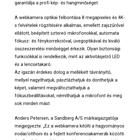
garantálja a profi kép- és hangminőséget.
A webkamera optikai felbontása 8 megapixeles és 4K-
s felvételek rögzítésére alkalmas, emellett zajszűrővel
ellátott, beépített sztereó mikrofonokkal, automata
fókusz- és fénykorrekcióval, üvegoptikával és kiváló
összeszerelési minőséggel érkezik. Olyan biztonsági
funkciókkal is rendelkezik, mint az aktivitásjelző LED
és a lencsetakaró.
Az igazán érdekes dolog a mellékelt távirányító,
mellyel nagyíthatjuk, pásztázhatjuk és dönthetjük a
képet, valamint megváltoztathatjuk a
fókuszbeállításokat, némíthatjuk a mikrofont és még
sok minden mást.
Anders Petersen, a Sandberg A/S márkaigazgatója
megjegyezte: „Ez a webkamera kitölti a hagyományos
irodai/otthoni és a fejlett konferenciakamerák közötti