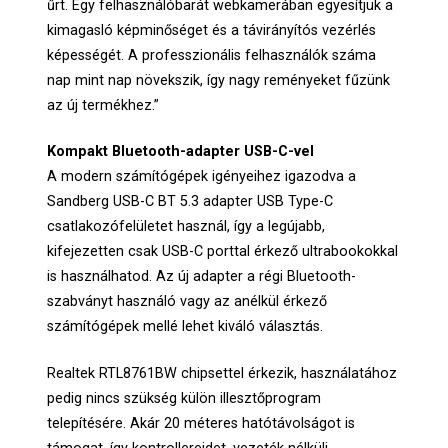
űrt. Egy felhasználóbarát webkamerában egyesítjük a
kimagasló képminőséget és a távirányítós vezérlés
képességét. A professzionális felhasználók száma
nap mint nap növekszik, így nagy reményeket fűzünk
az új termékhez.”
Kompakt Bluetooth-adapter USB-C-vel
A modern számítógépek igényeihez igazodva a
Sandberg USB-C BT 5.3 adapter USB Type-C
csatlakozófelületet használ, így a legújabb,
kifejezetten csak USB-C porttal érkező ultrabookokkal
is használhatod. Az új adapter a régi Bluetooth-
szabványt használó vagy az anélkül érkező
számítógépek mellé lehet kiváló választás.
Realtek RTL8761BW chipsettel érkezik, használatához
pedig nincs szükség külön illesztőprogram
telepítésére. Akár 20 méteres hatótávolságot is