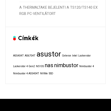
A THERMALTAKE BEJELENTI A TS120/TS140 EX
RGB PC-VENTILÁTORT
Címkék
asustor
AS5404T
AS6704T
Celeron
Intel
Lockerstor
nas
nimbustor
Lockerstor 4 Gen2
N5105
Nimbustor 4
Nimbustor 4 AS5404T
NVMe
SSD