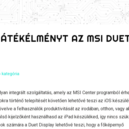
 JÁTÉKÉLMÉNYT AZ MSI DUE
 kategória
an integrált szolgáltatás, amely az MSI Center programból érhe
okra történő telepítését követően lehetővé teszi az iOS készül
velve a felhasználók produktivitását az irodában, otthon, vagy a
külső kijelzőként használhasd az iPad készüléked, így nincs szü
sok számára a Duet Display lehetővé teszi, hogy a főképernyő