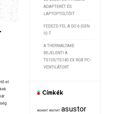
ADAPTERÉT ÉS
LAPTOPTÖLTŐIT
FEDEZD FEL A GO 6 (GEN
T
II)-T
A THERMALTAKE
BEJELENTI A
TS120/TS140 EX RGB PC-
VENTILÁTORT
tő el.
ékek
Címkék
kár
kség
asustor
AS5404T
AS6704T