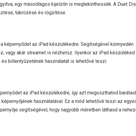
gyítva, egy másodlagos kijelzőn is megtekinthessék. A Duet Di
ztése, tükrözése és rögzítése.
 a képernyődet az iPad készülékedre. Segítségével könnyedén
z, vagy akár streamet is nézhetsz. Ilyenkor az iPad készüléked
 és billentyűzetének használatát is lehetővé teszi.
ernyődet az iPad készülékedre, így azt megoszthatod barátaid
et képernyőjének használatával. Ez a mód lehetővé teszi az egye
képernyője segítségével, hogy nagyobb méretben láthasd a nehe