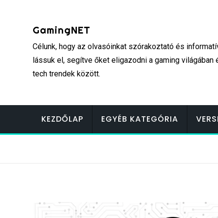
Skip
to
GamingNET
content
Célunk, hogy az olvasóinkat szórakoztató és informatí
lássuk el, segítve őket eligazodni a gaming világában 
tech trendek között.
KEZDŐLAP
EGYÉB KATEGÓRIA
VERS