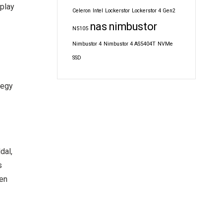
splay
Celeron
Intel
Lockerstor
Lockerstor 4 Gen2
nas
nimbustor
N5105
Nimbustor 4
Nimbustor 4 AS5404T
NVMe
SSD
 egy
dal,
s
zen