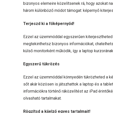
bizonyos elemeire közelítsenek rá, hogy azokat na
három különböző módot támogat: képernyő kiterjes
Terjeszd ki a főképernyőd!
Ezzel az üzemmóddal egyszerűen kiterjesztheted
megtekinthetsz bizonyos információkat, chatelhets
külső monitorként működik, így a laptop kurzorának
Egyszerű tükrözés
Ezzel az üzemmóddal könnyedén tükrözheted a kép
sőt akár közösen is játszhattok a laptop és a tabl
információkra történő ráközelítést az iPad érintő
olvasható tartalmakat.
Rögzítsd a kijelző egyes tartalmait!