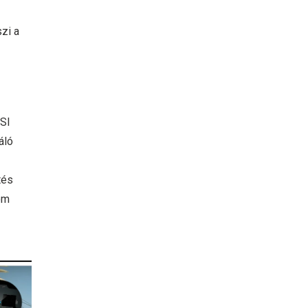
zi a
MSI
áló
tés
om