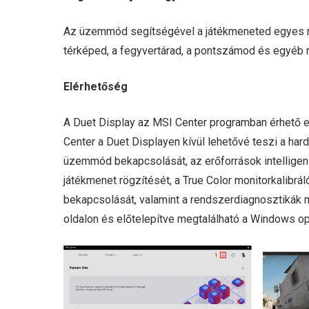
Az üzemmód segítségével a játékmeneted egyes rés
térképed, a fegyvertárad, a pontszámod és egyéb m
Elérhetőség
A Duet Display az MSI Center programban érhető el
Center a Duet Displayen kívül lehetővé teszi a har
üzemmód bekapcsolását, az erőforrások intellige
játékmenet rögzítését, a True Color monitorkalibrál
bekapcsolását, valamint a rendszerdiagnosztikák 
oldalon és előtelepítve megtalálható a Windows ope