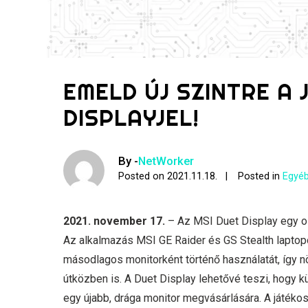
EMELD ÚJ SZINTRE A
DISPLAYJEL!
By -
NetWorker
Posted on
2021.11.18.
Posted in
Egyéb
2021. november 17.
– Az MSI Duet Display egy oly
Az alkalmazás MSI GE Raider és GS Stealth laptop
másodlagos monitorként történő használatát, így nö
útközben is. A Duet Display lehetővé teszi, hogy 
egy újabb, drága monitor megvásárlására. A játéko