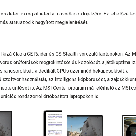
zleteit is rögzítheted a másodlagos kijelzőre. Ez lehetővé tes
ás státuszod kinagyított megjelenítését.
 kizárólag a GE Raider és GS Stealth sorozatú laptopokon. Az 
dveres erőforrások megtekintését és kezelését, a játékoptimaliz
ns rangsorolását, a dedikált GPUs üzemmód bekapcsolását, a
ó szoftver használatát, az intelligens képkeresést, a zajcsökken
megtekintését is. Az MSI Center program már elérhető az MSI.c
rációs rendszerrel értékesített laptopokon is.