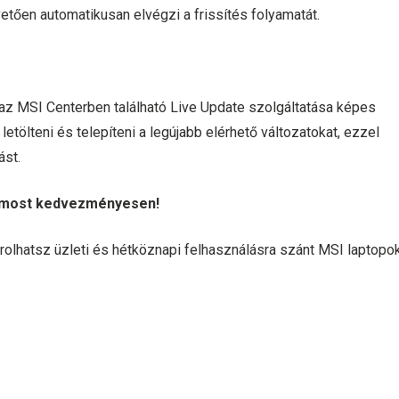
vetően automatikusan elvégzi a frissítés folyamatát.
 az MSI Centerben található Live Update szolgáltatása képes
 letölteni és telepíteni a legújabb elérhető változatokat, ezzel
ást.
ot most kedvezményesen!
lhatsz üzleti és hétköznapi felhasználásra szánt MSI laptopok