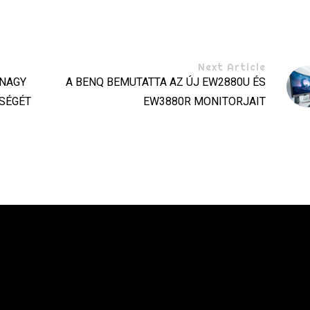
Next Article
 NAGY
A BENQ BEMUTATTA AZ ÚJ EW2880U ÉS
SÉGÉT
EW3880R MONITORJAIT