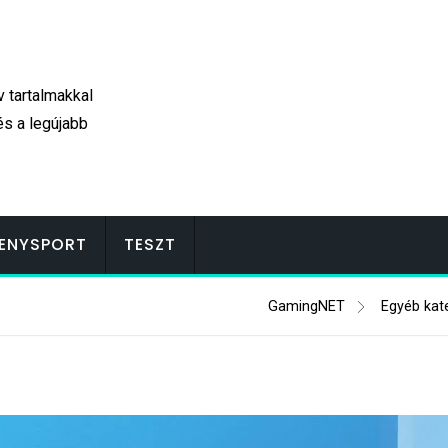
v tartalmakkal
és a legújabb
ENYSPORT
TESZT
GamingNET
Egyéb kat