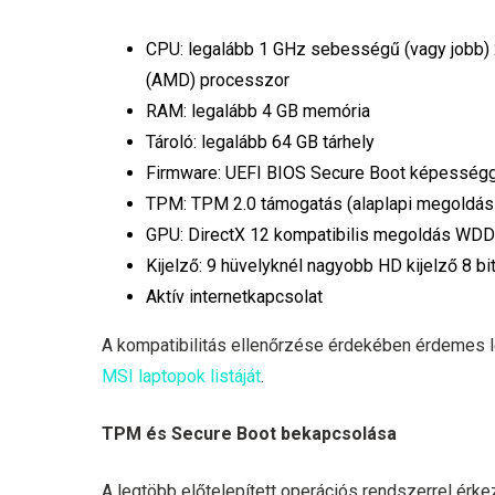
CPU: legalább 1 GHz sebességű (vagy jobb) 2
(AMD) processzor
RAM: legalább 4 GB memória
Tároló: legalább 64 GB tárhely
Firmware: UEFI BIOS Secure Boot képesség
TPM: TPM 2.0 támogatás (alaplapi megoldás
GPU: DirectX 12 kompatibilis megoldás WDD
Kijelző: 9 hüvelyknél nagyobb HD kijelző 8 b
Aktív internetkapcsolat
A kompatibilitás ellenőrzése érdekében érdemes l
MSI laptopok listáját
.
TPM és Secure Boot bekapcsolása
A legtöbb előtelepített operációs rendszerrel érk