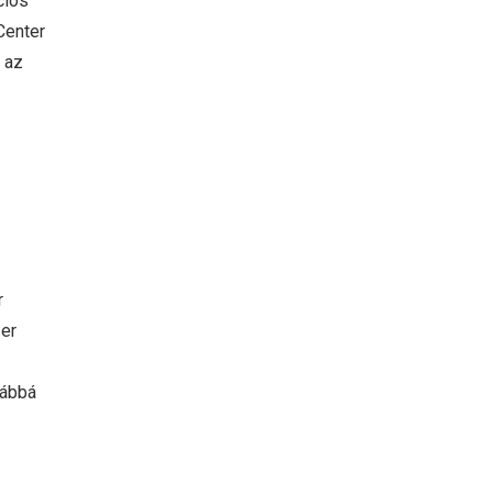
ciós
Center
 az
r
zer
vábbá