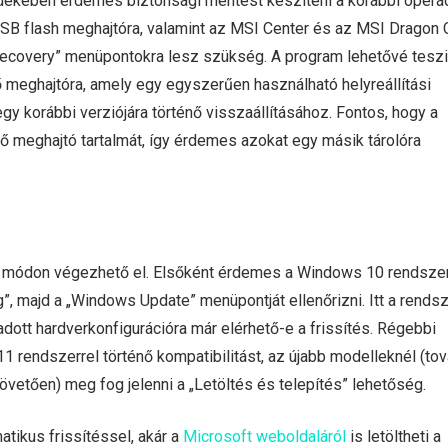
rdekében érdemes biztonsági mentést készíteni a korábbi operá
SB flash meghajtóra, valamint az MSI Center és az MSI Dragon 
Recovery” menüpontokra lesz szükség. A program lehetővé teszi
 meghajtóra, amely egy egyszerűen használható helyreállítási
y korábbi verziójára történő visszaállításához. Fontos, hogy a
ő meghajtó tartalmát, így érdemes azokat egy másik tárolóra
le módon végezhető el. Elsőként érdemes a Windows 10 rendsze
”, majd a „Windows Update” menüpontját ellenőrizni. Itt a rends
 adott hardverkonfigurációra már elérhető-e a frissítés. Régebbi
1 rendszerrel történő kompatibilitást, az újabb modelleknél (to
vetően) meg fog jelenni a „Letöltés és telepítés” lehetőség.
tikus frissítéssel, akár a
Microsoft weboldaláról
is letöltheti a