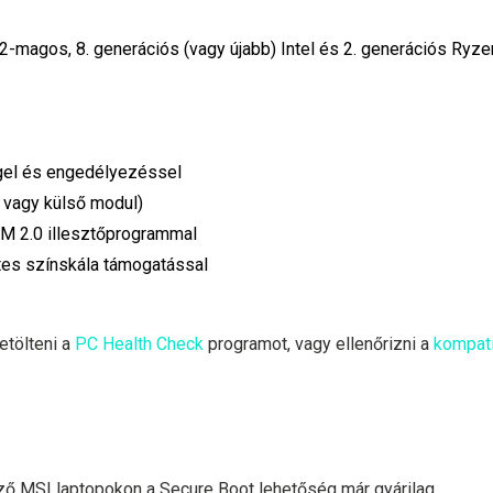
-magos, 8. generációs (vagy újabb) Intel és 2. generációs Ryze
gel és engedélyezéssel
 vagy külső modul)
M 2.0 illesztőprogrammal
ites színskála támogatással
etölteni a
PC Health Check
programot, vagy ellenőrizni a
kompati
ező MSI laptopokon a Secure Boot lehetőség már gyárilag