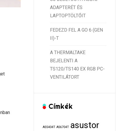
ADAPTERÉT ÉS
LAPTOPTÖLTŐIT
FEDEZD FEL A GO 6 (GEN
II)-T
A THERMALTAKE
BEJELENTI A
TS120/TS140 EX RGB PC-
get
VENTILÁTORT
Címkék
onban
asustor
AS5404T
AS6704T