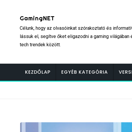
Skip
to
GamingNET
content
Célunk, hogy az olvasóinkat szórakoztató és informatí
lássuk el, segítve őket eligazodni a gaming világában 
tech trendek között.
KEZDŐLAP
EGYÉB KATEGÓRIA
VERS