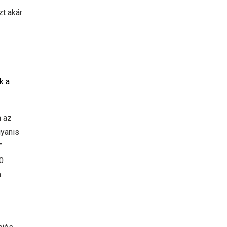
zt akár
k a
n az
gyanis
”
0
.