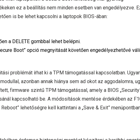
lékeken ez a beállítás nem minden esetben van engedélyezve. E
etően is be lehet kapcsolni a laptopok BIOS-ában:
etően a DELETE gombbal lehet belépni.
a „Secure Boot” opció megnyitását követően engedélyezhetővé váli
tási problémát írhat ki a TPM támogatással kapcsolatban. Ugya
modullal, azonban annak hiánya sem ad okot az aggodalomra, u
tett, firmware szintű TPM támogatással, amely a BIOS „Security
ásánál kapcsolható be. A módosítások mentése érdekében az F1
Reboot” lehetőségre kell kattintani a „Save & Exit” menüpontban