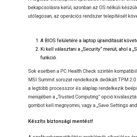
bekapcsolásra kerül, azonban az OS nélküli készü
utólagosan, az operációs rendszer telepítését köv
A BIOS felületére a laptop újraindítását köv
Ki kell választani a „Security” menüt, ahol 
funkció.
Sok esetben a PC Health Check szintén kompatibili
MSI Summit sorozat rendelkezik dedikált TPM 2.0 
a legtöbb processzor és alaplap rendelkezik beépí
menüjében a „Trusted Computing” opció kiválaszt
gombot kell megnyomni, vagy a „Save Settings and 
Készíts biztonsági mentést!