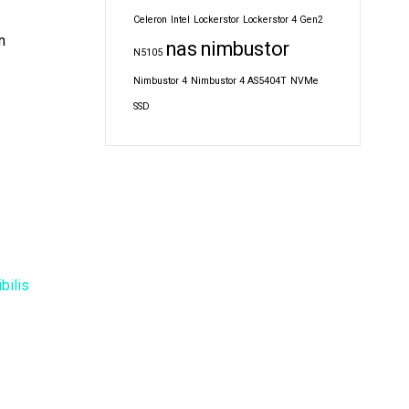
Celeron
Intel
Lockerstor
Lockerstor 4 Gen2
n
nas
nimbustor
N5105
Nimbustor 4
Nimbustor 4 AS5404T
NVMe
SSD
bilis