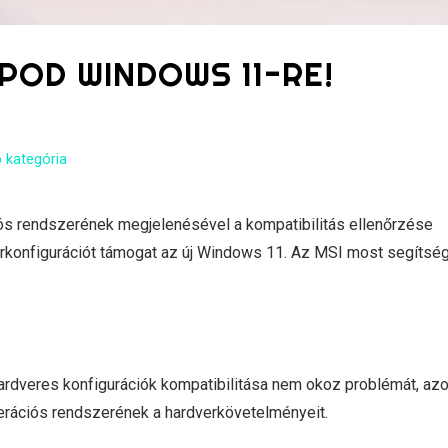
POD WINDOWS 11-RE!
 kategória
ós rendszerének megjelenésével a kompatibilitás ellenőrzése
rkonfigurációt támogat az új Windows 11. Az MSI most segítsé
ardveres konfigurációk kompatibilitása nem okoz problémát, az
erációs rendszerének a hardverkövetelményeit.