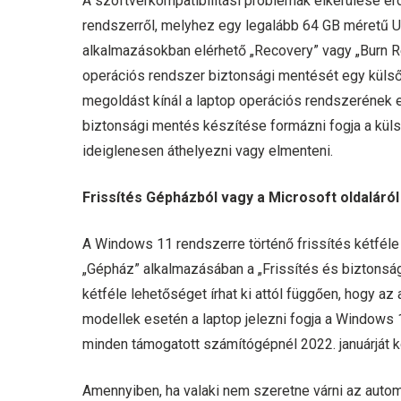
A szoftverkompatibilitási problémák elkerülése é
rendszerről, melyhez egy legalább 64 GB méretű U
alkalmazásokban elérhető „Recovery” vagy „Burn 
operációs rendszer biztonsági mentését egy külső
megoldást kínál a laptop operációs rendszerének eg
biztonsági mentés készítése formázni fogja a küls
ideiglenesen áthelyezni vagy elmenteni.
Frissítés Gépházból vagy a Microsoft oldaláról
A Windows 11 rendszerre történő frissítés kétfé
„Gépház” alkalmazásában a „Frissítés és biztonság
kétféle lehetőséget írhat ki attól függően, hogy az
modellek esetén a laptop jelezni fogja a Windows 1
minden támogatott számítógépnél 2022. januárját kö
Amennyiben, ha valaki nem szeretne várni az automa