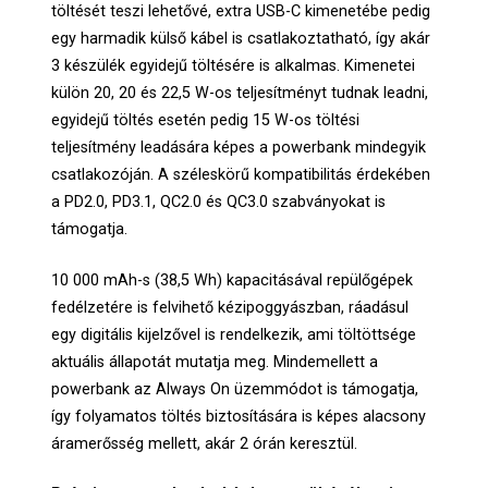
töltését teszi lehetővé, extra USB-C kimenetébe pedig
egy harmadik külső kábel is csatlakoztatható, így akár
3 készülék egyidejű töltésére is alkalmas. Kimenetei
külön 20, 20 és 22,5 W-os teljesítményt tudnak leadni,
egyidejű töltés esetén pedig 15 W-os töltési
teljesítmény leadására képes a powerbank mindegyik
csatlakozóján. A széleskörű kompatibilitás érdekében
a PD2.0, PD3.1, QC2.0 és QC3.0 szabványokat is
támogatja.
10 000 mAh-s (38,5 Wh) kapacitásával repülőgépek
fedélzetére is felvihető kézipoggyászban, ráadásul
egy digitális kijelzővel is rendelkezik, ami töltöttsége
aktuális állapotát mutatja meg. Mindemellett a
powerbank az Always On üzemmódot is támogatja,
így folyamatos töltés biztosítására is képes alacsony
áramerősség mellett, akár 2 órán keresztül.