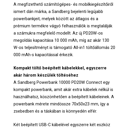
A megfizethető számítógépes- és mobilkiegészítőiről
ismert dán márka, a Sandberg bejelenti legújabb
powerbankjeit, melyek között az átlagos és a
prémium termékre vágyó felhasználók is megtalálják
a számukra megfelelő modellt. Az új PD20W-os
megoldás kapacitása 10 000 mAh, míg az akár 130
W-os teljesítményt is támogató All-in1 töltőállomás 20
000 mAh-s kapacitással érkezik.
Kompakt töltő beépített kábelekkel, egyszerre
akár három készülék töltéséhez
A Sandberg Powerbank 10000 PD20W Connect egy
kompakt powerbank, amit akár extra kábelek nélkül is
használhatsz, köszönhetően a beépített kábeleinek. A
powerbank mérete mindössze 70x50x23 mm, így a
zsebedben és a táskában is könnyedén elfér.
Két beépített USB-C kábelével egyszerre két eszköz