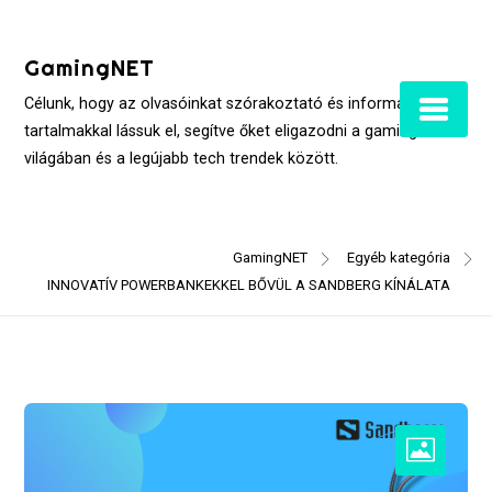
Skip
to
GamingNET
content
Célunk, hogy az olvasóinkat szórakoztató és informatív
tartalmakkal lássuk el, segítve őket eligazodni a gaming
világában és a legújabb tech trendek között.
GamingNET
Egyéb kategória
INNOVATÍV POWERBANKEKKEL BŐVÜL A SANDBERG KÍNÁLATA