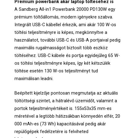
Prémium powerbank akár laptop töltéséhez is
A Sandberg All-in1 Powerbank 20000 PD130W egy
prémium töltőállomás, modern igényekre szabva.
Integrált USB-C kábellel érkezik, ami akár 100 W-os
töltési teljesítményre is képes, megkönnyítve a
használatot, további USB-C és USB-A portjaival pedig
maximális rugalmasságot biztosít több eszköz
töltéséhez. USB-C kábele és portja egyidejűleg 65 W-
os töltési teljesítményre képes, így két kétszülék
töltése esetén 130 W-os teljesítményt tud
maximálisan leadni.
Beépített kijelzője pontosan megmutatja az aktuális
töltöttségi szintet, a hátralévő üzemidőt, valamint a
portok teljesítményértékeit is. 155x53x35 mm-es
méretével a legtöbb hátizsákban könnyedén elfér, 20
000 mAh-es (73 Wh) kapacitásával pedig akár
repülőgépek fedélzetére is felviheted