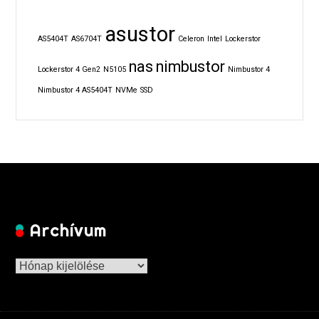
asustor
AS5404T
AS6704T
Celeron
Intel
Lockerstor
nas
nimbustor
Lockerstor 4 Gen2
N5105
Nimbustor 4
Nimbustor 4 AS5404T
NVMe
SSD
Archívum
Archívum