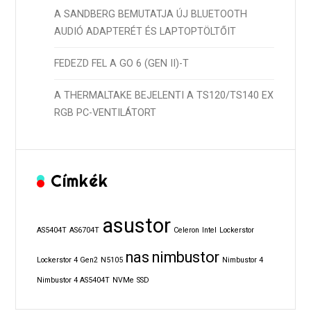
A SANDBERG BEMUTATJA ÚJ BLUETOOTH
AUDIÓ ADAPTERÉT ÉS LAPTOPTÖLTŐIT
FEDEZD FEL A GO 6 (GEN II)-T
A THERMALTAKE BEJELENTI A TS120/TS140 EX
RGB PC-VENTILÁTORT
Címkék
asustor
AS5404T
AS6704T
Celeron
Intel
Lockerstor
nas
nimbustor
Lockerstor 4 Gen2
N5105
Nimbustor 4
Nimbustor 4 AS5404T
NVMe
SSD