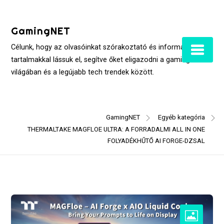
Skip
to
GamingNET
content
Célunk, hogy az olvasóinkat szórakoztató és informatív
tartalmakkal lássuk el, segítve őket eligazodni a gaming
világában és a legújabb tech trendek között.
GamingNET
Egyéb kategória
THERMALTAKE MAGFLOE ULTRA: A FORRADALMI ALL IN ONE
FOLYADÉKHŰTŐ AI FORGE-DZSAL