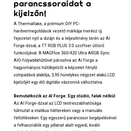
parancssoraidat a
kijelzőn!
A Thermaltake, a prémium DIY PC-
hardvermegoldások vezető márkája merész új
fejezetet nyit a dizájn és a teljesítmény terén az AI
Forge-dzsal, a TT RGB PLUS 3.0 szoftver úttörő
funkciójával. A MAGFloe 360/420 Ultra ARGB Sync
AIO-folyadékhűtővel párosítva az AI Forge a
hagyományos hűtőkijelzőt a képzelet fénylő
színpadává alakítja, 3,95 hüvelykes négyzet alakú LCD
kijelzőjét egy élő digitális vászonná változtatva.
Bemutatkozik az AI Forge: Egy stúdió, falak nélkül
Az AI Forge-dzsal az LCD testreszabhatósága
túlmutat a statikus háttereken vagy a manuális
feltöltéseken. Egy egyszerű parancssor begépelésével
a felhasználók egy pillanat alatt egyedi, kiváló