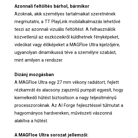
Azonnali feltöltés bárhol, bármikor
Azoknak, akik személyes tartalmaikat szeretnének
megmutatni, a TT PlayLink mobilalkalmazás lehetővé
teszi az azonnali vizuális feltöltést. A felhasználók
közvetlenül az eszközeikről küldhetnek fényképeket,
videókat vagy élőképeket a MAGFloe Ultra kijelzőjére,
ugyanolyan dinamikussá téve a személyre szabást,
mint amilyen a rendszer.
Dizánj mozgásban
A MAGFloe Ultra egy 27 mm vékony radiátort, fejlett
rézkamrát és alacsony zajszintű pumpát egyesít, hogy
kiemelkedő hűtést biztosítson a nagy teljesítményű
processzoroknak. Az AI Forge fejlesztéssel túlmutat a
hagyományos hardvereken, művészeti vászonná
alakítva a hűtést.
A MAGFloe Ultra sorozat jellemzői: