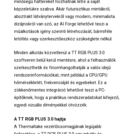
minőségű háttereket hozhatnak létre a saját
képzeletükre szabva. Akár futurisztikus mintákról,
absztrakt látványtervekről vagy modern, minimalista
dizájnokról van szó, az AI Forge lehetővé teszi a
műalkotások igény szerinti létrehozását, bármiféle
letöltés vagy szerkesztőeszköz szükséglete nélkül.
Minden alkotás közvetlenül a TT RGB PLUS 3.0
szoftveren belül kerül mentésre, ahol a felhasználók
szerkeszthetik és finomhangolhatják a valós idejű
rendszerinformációkat, mint például a CPU/GPU
hőmérsékletét, frekvenciáját és egyebeket. Ez a
zökkenőmentes integráció lehetővé teszi a PC-
építőknek, hogy a praktikus rendszeradatokat kifejező,
egyedi vizuális élményekkel ötvözzék.
A TT RGB PLUS 3.0 hajtja
A Thermaltake vezérlőcsomagjának legújabb