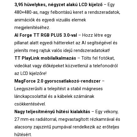
3,95 hüvelykes, négyzet alakú LCD kijelző
– Egy
480×480-as, nagy felbontású keret a rendszeradatok,
animációk és egyedi vizuális elemek
megjelenítéséhez.
AI Forge TT RGB PLUS 3.0-val
– Hozz létre egy
pillanat alatt egyedi háttereket az AI segítségével és
jeleníts meg rajtuk valós idejű rendszeradatokat!
TT PlayLink mobilalkalmazás
– Tölts fel fotókat,
videókat vagy élőképeket közvetlenül a telefonodról
az LCD kijelzőre!
MagForce 2.0 gyorscsatlakozó-rendszer
–
Leegyszerűsíti a telepítést a stabil mágneses
lánckapcsolattal és a kábelek számának
csökkentésével.
Nagy teljesítményű hűtési kialakítás
– Egy vékony,
27 mm-es radiátorral, megvastagított rézkamrával és
alacsony zajszintű pumpával rendelkezik az erőteljes
hűtésért.