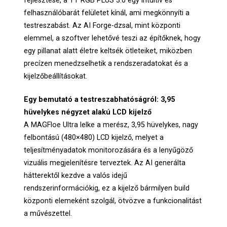
fejlesztése, a TT RGB PLUS 3.0 egy intuitív és
felhasználóbarát felületet kínál, ami megkönnyíti a
testreszabást. Az AI Forge-dzsal, mint központi
elemmel, a szoftver lehetővé teszi az építőknek, hogy
egy pillanat alatt életre keltsék ötleteiket, miközben
precízen menedzselhetik a rendszeradatokat és a
kijelzőbeállításokat.
Egy bemutató a testreszabhatóságról: 3,95
hüvelykes négyzet alakú LCD kijelző
A MAGFloe Ultra lelke a merész, 3,95 hüvelykes, nagy
felbontású (480×480) LCD kijelző, melyet a
teljesítményadatok monitorozására és a lenyűgöző
vizuális megjelenítésre terveztek. Az AI generálta
hátterektől kezdve a valós idejű
rendszerinformációkig, ez a kijelző bármilyen build
központi elemeként szolgál, ötvözve a funkcionalitást
a művészettel.