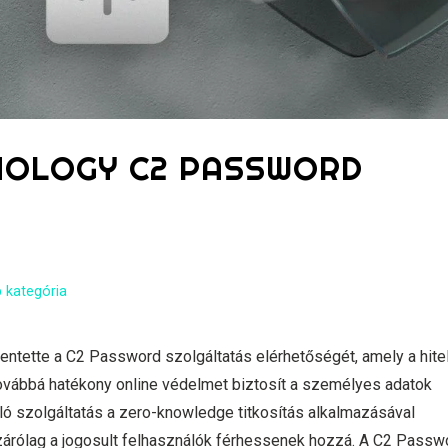
NOLOGY C2 PASSWORD
 kategória
entette a C2 Password szolgáltatás elérhetőségét, amely a hite
ovábbá hatékony online védelmet biztosít a személyes adatok
ó szolgáltatás a zero-knowledge titkosítás alkalmazásával
zárólag a jogosult felhasználók férhessenek hozzá. A C2 Passw