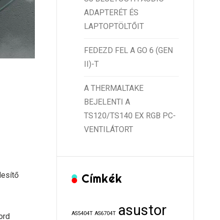
ADAPTERÉT ÉS
LAPTOPTÖLTŐIT
FEDEZD FEL A GO 6 (GEN
II)-T
A THERMALTAKE
BEJELENTI A
TS120/TS140 EX RGB PC-
VENTILÁTORT
lesítő
Címkék
asustor
AS5404T
AS6704T
ord