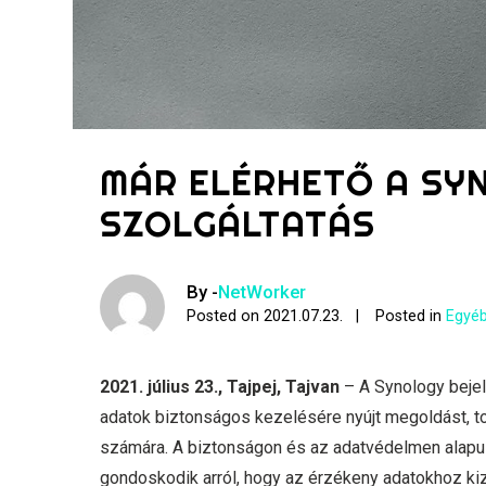
MÁR ELÉRHETŐ A SY
SZOLGÁLTATÁS
By -
NetWorker
Posted on
2021.07.23.
Posted in
Egyéb
2021. július 23., Tajpej, Tajvan
– A Synology bejel
adatok biztonságos kezelésére nyújt megoldást, t
számára. A biztonságon és az adatvédelmen alapul
gondoskodik arról, hogy az érzékeny adatokhoz ki