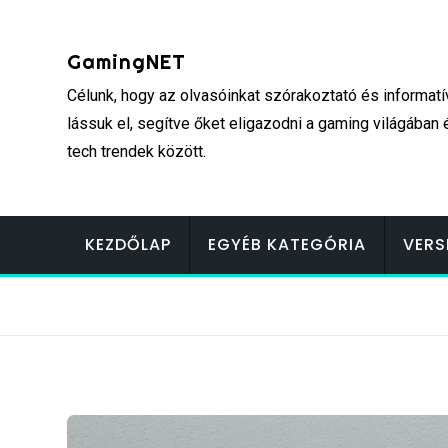
Skip
to
GamingNET
content
Célunk, hogy az olvasóinkat szórakoztató és informatí
lássuk el, segítve őket eligazodni a gaming világában 
tech trendek között.
KEZDŐLAP
EGYÉB KATEGÓRIA
VERS