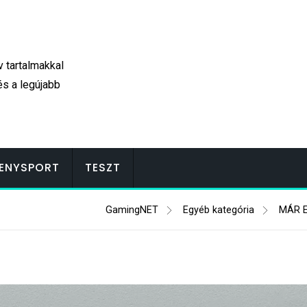
v tartalmakkal
és a legújabb
ENYSPORT
TESZT
GamingNET
Egyéb kategória
MÁR 