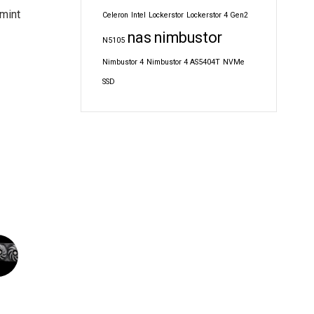
amint
Celeron
Intel
Lockerstor
Lockerstor 4 Gen2
nas
nimbustor
N5105
Nimbustor 4
Nimbustor 4 AS5404T
NVMe
SSD