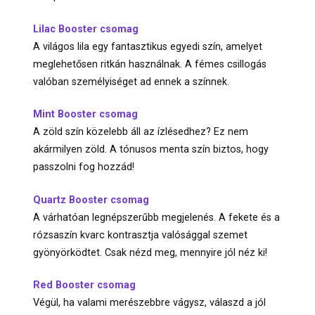
Lilac Booster csomag
A világos lila egy fantasztikus egyedi szín, amelyet
meglehetősen ritkán használnak. A fémes csillogás
valóban személyiséget ad ennek a színnek.
Mint Booster csomag
A zöld szín közelebb áll az ízlésedhez? Ez nem
akármilyen zöld. A tónusos menta szín biztos, hogy
passzolni fog hozzád!
Quartz Booster csomag
A várhatóan legnépszerűbb megjelenés. A fekete és a
rózsaszín kvarc kontrasztja valósággal szemet
gyönyörködtet. Csak nézd meg, mennyire jól néz ki!
Red Booster csomag
Végül, ha valami merészebbre vágysz, válaszd a jól