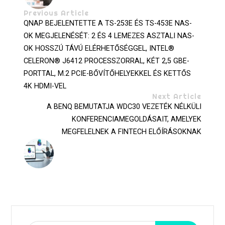
Previous Article
QNAP BEJELENTETTE A TS-253E ÉS TS-453E NAS-
OK MEGJELENÉSÉT: 2 ÉS 4 LEMEZES ASZTALI NAS-
OK HOSSZÚ TÁVÚ ELÉRHETŐSÉGGEL, INTEL®
CELERON® J6412 PROCESSZORRAL, KÉT 2,5 GBE-
PORTTAL, M.2 PCIE-BŐVÍTŐHELYEKKEL ÉS KETTŐS
4K HDMI-VEL
Next Article
A BENQ BEMUTATJA WDC30 VEZETÉK NÉLKÜLI
KONFERENCIAMEGOLDÁSAIT, AMELYEK
MEGFELELNEK A FINTECH ELŐÍRÁSOKNAK