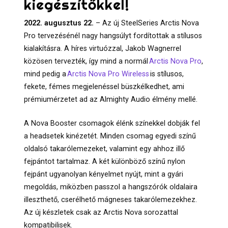
kiegészítőkkel!
2022. augusztus 22.
– Az új SteelSeries Arctis Nova
Pro tervezésénél nagy hangsúlyt fordítottak a stílusos
kialakításra. A híres virtuózzal, Jakob Wagnerrel
közösen tervezték, így mind a normál
Arctis Nova Pro
,
mind pedig a
Arctis Nova Pro Wireless
is stílusos,
fekete, fémes megjelenéssel büszkélkedhet, ami
prémiumérzetet ad az Almighty Audio élmény mellé.
A Nova Booster csomagok élénk színekkel dobják fel
a headsetek kinézetét. Minden csomag egyedi színű
oldalsó takarólemezeket, valamint egy ahhoz illő
fejpántot tartalmaz. A két különböző színű nylon
fejpánt ugyanolyan kényelmet nyújt, mint a gyári
megoldás, miközben
passzol a
hangszórók
oldalaira
illeszthető, cserélhető mágneses takarólemezekhez.
Az új készletek csak az Arctis Nova sorozattal
kompatibilisek.