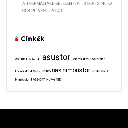
A THERMALTAKE BEJELENTI A TS120/TS140 EX
RGB PC-VENTILÁTORT
Címkék
asustor
AS5404T
AS6704T
Celeron
Intel
Lockerstor
nas
nimbustor
Lockerstor 4 Gen2
N5105
Nimbustor 4
Nimbustor 4 AS5404T
NVMe
SSD