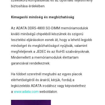
széleskörű kompatibilitás és az optimális teljesítmény
biztosítása érdekében.
Kimagasló minőség és megbízhatóság
Az ADATA DDR5-4800 SO-DIMM memóriamodulok
kiváló minőségű chipekből készülnek és szigorú
tesztelési eljárásokon esnek át, hogy a lehető legjobb
minőséget és megbízhatóságot nyújtsák, valamint
megfeleljenek a JEDEC és az RoHS szabványoknak.
Mindemellett a memóriamodulok élettartam
garanciával rendelkeznek.
Ha többet szeretnél megtudni az egyes piacok
elérhetőségéről és árairól, kérjük, fordulj a
legközelebbi ADATA irodához vagy képviselethez
a
www.adata.com
weboldalon.