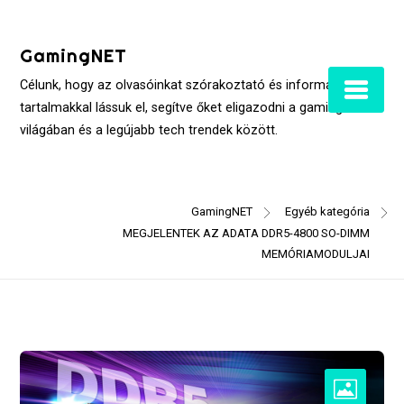
Skip
to
GamingNET
content
Célunk, hogy az olvasóinkat szórakoztató és informatív
tartalmakkal lássuk el, segítve őket eligazodni a gaming
világában és a legújabb tech trendek között.
GamingNET
Egyéb kategória
MEGJELENTEK AZ ADATA DDR5-4800 SO-DIMM
MEMÓRIAMODULJAI