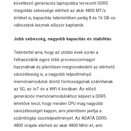
következő generációs laptopokba tervezett DDR5
megoldás sebessége elérheti az akár 4800 MT/s
értéket is, kapacitás tekintetében pedig 8 és 16 GB-os
változatok lesznek először kaphatók.
Jobb sebesség, nagyobb kapacitás és stabilitás
Tekintettel arra, hogy az utóbbi évek során a
felhasználók egyre több processzormagot
használnak és jelentősen megnövekedett az elérhető
sávszélesség is, a nagyobb teljesítményű
memóriamodulok döntő fontosságúnak számítanak
az 5G, az IoT és a WiFi 6 korában. Az előző
generációs memóriamodulokhoz képest a DDR5
lehetővé teszi, hogy minden CPU mag nagyobb
sávszélességet kapjon, ami jelentősen javítja a
számítógép összteljesítményét. Az ADATA DDR5-
4800 órajele elérheti az akár 4800 MHz-et, ami