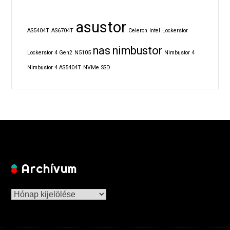
asustor
AS5404T
AS6704T
Celeron
Intel
Lockerstor
nas
nimbustor
Lockerstor 4 Gen2
N5105
Nimbustor 4
Nimbustor 4 AS5404T
NVMe
SSD
Archívum
Archívum